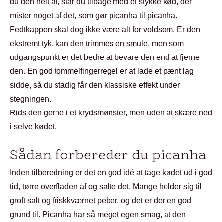
du den helt af, står du tilbage med et stykke kød, der
mister noget af det, som gør picanha til picanha.
Fedtkappen skal dog ikke være alt for voldsom. Er den
ekstremt tyk, kan den trimmes en smule, men som
udgangspunkt er det bedre at bevare den end at fjerne
den. En god tommelfingerregel er at lade et pænt lag
sidde, så du stadig får den klassiske effekt under
stegningen.
Rids den gerne i et krydsmønster, men uden at skære ned
i selve kødet.
Sådan forbereder du picanha
Inden tilberedning er det en god idé at tage kødet ud i god
tid, tørre overfladen af og salte det. Mange holder sig til
groft salt
og friskkværnet peber, og det er der en god
grund til. Picanha har så meget egen smag, at den