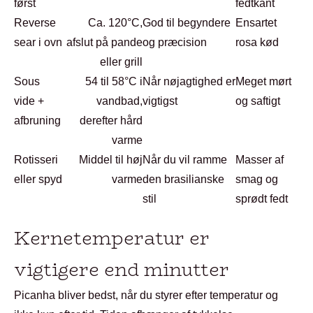
først
fedtkant
Reverse
Ca. 120°C,
God til begyndere
Ensartet
sear i ovn
afslut på pande
og præcision
rosa kød
eller grill
Sous
54 til 58°C i
Når nøjagtighed er
Meget mørt
vide +
vandbad,
vigtigst
og saftigt
afbruning
derefter hård
varme
Rotisseri
Middel til høj
Når du vil ramme
Masser af
eller spyd
varme
den brasilianske
smag og
stil
sprødt fedt
Kernetemperatur er
vigtigere end minutter
Picanha bliver bedst, når du styrer efter temperatur og