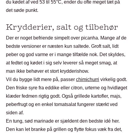
du kødet af ved 53 til 55°C, ender du ofte meget tæt på
det søde punkt.
Krydderier, salt og tilbehør
Der er noget befriende simpelt over picanha. Mange af de
bedste versioner er næsten kun saltede. Groft salt, lidt
peber og god varme er i mange tilfælde nok. Det skyldes,
at fedtet og kødet i sig selv leverer så meget smag, at
man ikke behøver et stort krydderishow.
Vil du bygge lidt mere på, passer
chimichurri
virkelig godt.
Den friske syre fra eddike eller citron, urterne og hvidløget
klæder fedmen rigtig godt. Også grillede kartofler, majs,
peberfrugt og en enkel tomatsalat fungerer stærkt ved
siden af.
En tung, sød marinade er sjældent den bedste idé her.
Den kan let branke på grillen og flytte fokus væk fra det,