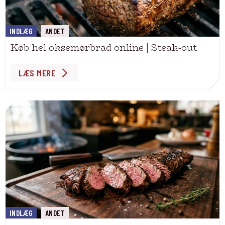
INDLÆG
ANDET
Køb hel oksemørbrad online | Steak-out
LÆS MERE
INDLÆG
ANDET