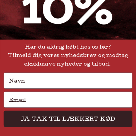
info@steak-out.dk
+45 53644030
Telefontid: man - fre kl. 10-15
Har du aldrig købt hos os før?
Tilmeld dig vores nyhedsbrev og modtag
eksklusive nyheder og tilbud.
Navn
GENVEJE
Email
Handelsbetingelser
FAQ
Levering eller afhentning
Om Steak-out.dk
JA TAK TIL LÆKKERT KØD
Persondatapolitik