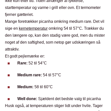
ikke kun efter tid. Tiden afhænger af tykkelse,
starttemperatur og varme i grill eller ovn. Et termometer
fjerner gætteriet.
Mange foretrækker picanha omkring medium rare. Det vil
sige en
kernetemperatur
omkring 54 til 57°C. Trækker du
den længere op, kan den stadig være god, men du mister
noget af den saftighed, som netop gør udskæringen så
attraktiv.
Et godt pejlemærke er:
Rare:
52 til 54°C
Medium rare:
54 til 57°C
Medium:
58 til 60°C
Well done:
Sjældent det bedste valg til picanha
Husk også, at temperaturen stiger lidt under hvile. Tager