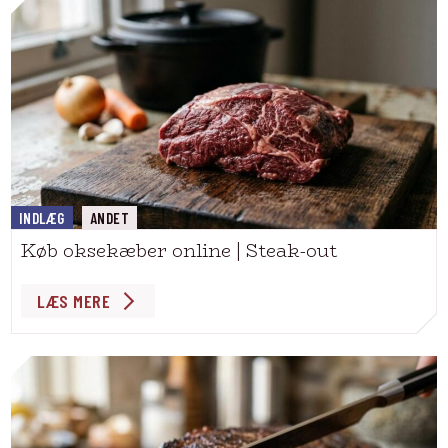
INDLÆG
ANDET
Køb oksekæber online | Steak-out
LÆS MERE