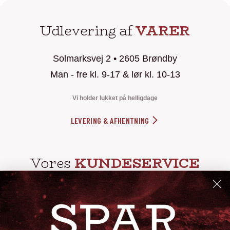
Udlevering af
VARER
Solmarksvej 2 • 2605 Brøndby
Man - fre kl. 9-17 & lør kl. 10-13
Vi holder lukket på helligdage
LEVERING & AFHENTNING
Vores
KUNDESERVICE
info@steak-out.dk
+45 53644030