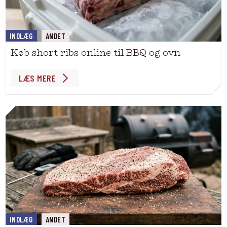
INDLÆG
ANDET
Køb short ribs online til BBQ og ovn
LÆS MERE
INDLÆG
ANDET