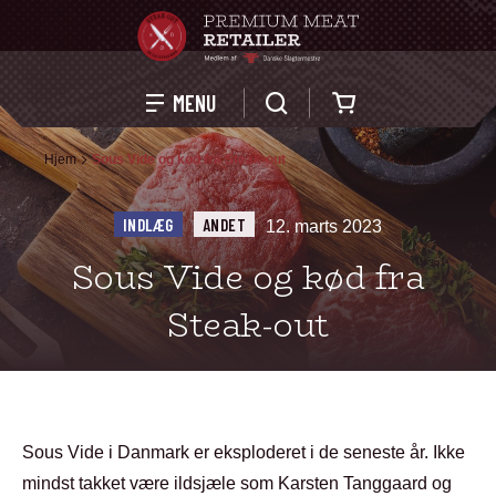
Kurv
MENU
Hjem
Sous Vide og kød fra Steak-out
INDLÆG
ANDET
12. marts 2023
Sous Vide og kød fra
Steak-out
Sous Vide i Danmark er eksploderet i de seneste år. Ikke
mindst takket være ildsjæle som Karsten Tanggaard og