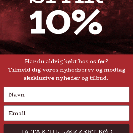
Telefontid: man - fre kl. 10-15
GENVEJE
Handelsbetingelser
FAQ
Har du aldrig købt hos os før?
Tilmeld dig vores nyhedsbrev og modtag
Levering eller afhentning
Om Steak-out.dk
eksklusive nyheder og tilbud.
Persondatapolitik
Navn
Email
Solmarksvej 2 • 2605 Brøndby • CVR 37704113
JA TAK TIL LÆKKERT KØD