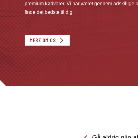
premium kødvarer. Vi har været gennem adskillige le
finde det bedste til dig.
MERE OM OS
Gå aldrig glip af