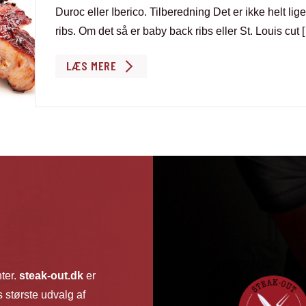
Duroc eller Iberico. Tilberedning Det er ikke helt li
ribs. Om det så er baby back ribs eller St. Louis cut 
LÆS MERE
nter.
steak-out.dk
er
 største udvalg af