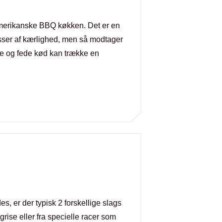
t amerikanske BBQ køkken. Det er en
sser af kærlighed, men så modtager
ge og fede kød kan trække en
es, er der typisk 2 forskellige slags
rise eller fra specielle racer som