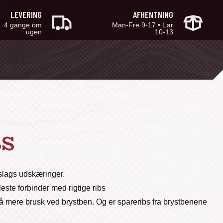
LEVERING
AFHENTNING
4 gange om
Man-Fre 9-17 • Lør
ugen
10-13
BS
e slags udskæringer.
ste forbinder med rigtige ribs
 mere brusk ved brystben. Og er spareribs fra brystbenene