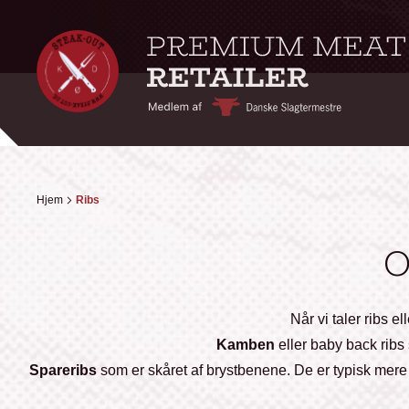
Hjem
Ribs
O
Når vi taler ribs e
Kamben
eller baby back ribs
Spareribs
som er skåret af brystbenene. De er typisk mer