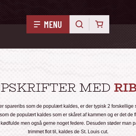
Kurv
MENU
PSKRIFTER MED
RI
ller spareribs som de populært kaldes, er der typisk 2 forskellig
 som de populært kaldes som er skåret af kammen og er det de fle
e kødfulde men også gerne noget federe. Desuden støder man på
trimmet flot til, kaldes de St. Louis cut.