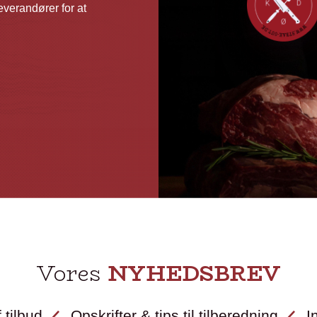
verandører for at
Vores
NYHEDSBREV
 tilbud
Opskrifter & tips til tilberedning
I