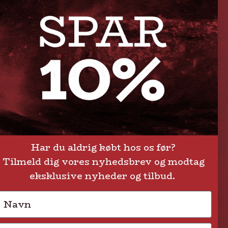
GENVEJE
Handelsbetingelser
FAQ
Levering eller afhentning
Om Steak-out.dk
Persondatapolitik
Har du aldrig købt hos os før?
Tilmeld dig vores nyhedsbrev og modtag
eksklusive nyheder og tilbud.
Navn