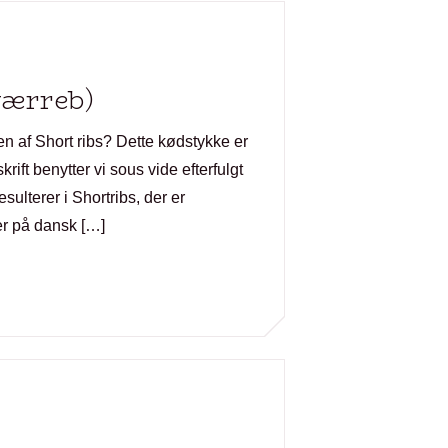
værreb)
en af Short ribs? Dette kødstykke er
rift benytter vi sous vide efterfulgt
ulterer i Shortribs, der er
er på dansk […]