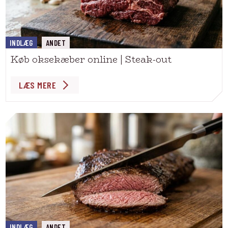
INDLÆG
ANDET
Køb oksekæber online | Steak-out
LÆS MERE
INDLÆG
ANDET