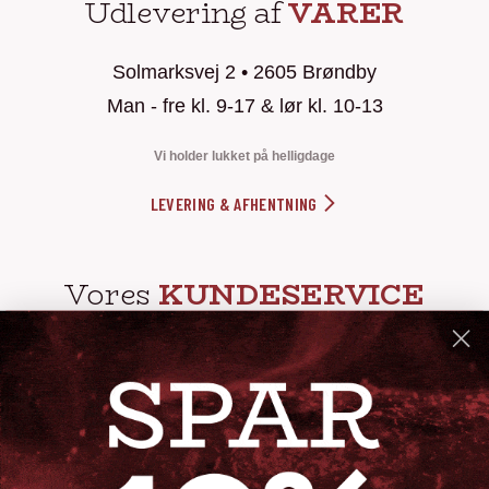
Udlevering af
VARER
Solmarksvej 2 • 2605 Brøndby
Man - fre kl. 9-17 & lør kl. 10-13
Vi holder lukket på helligdage
LEVERING & AFHENTNING
Vores
KUNDESERVICE
info@steak-out.dk
+45 53644030
Telefontid: man - fre kl. 10-15