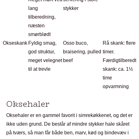
lang
stykker
tilberedning,
næsten
smørblødt
Okseskank
Fyldig smag,
Osso buco,
Rå skank: flere
god struktur,
braisering, pulled
timer.
meget velegnet
beef
Færdigtilberedt
til at trevle
skank: ca. 1½
time
opvarmning
Oksehaler
Oksehaler er en gammel favorit i simrekøkkenet, og det er
ikke uden grund. De består af mindre stykker hale skåret
på tværs, så man får både ben, marv, kød og bindevæv i