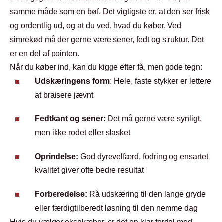
samme måde som en bøf. Det vigtigste er, at den ser frisk
og ordentlig ud, og at du ved, hvad du køber. Ved
simrekød må der gerne være sener, fedt og struktur. Det
er en del af pointen.
Når du køber ind, kan du kigge efter få, men gode tegn:
Udskæringens form:
Hele, faste stykker er lettere
at braisere jævnt
Fedtkant og sener:
Det må gerne være synligt,
men ikke rodet eller slasket
Oprindelse:
God dyrevelfærd, fodring og ensartet
kvalitet giver ofte bedre resultat
Forberedelse:
Rå udskæring til den lange gryde
eller færdigtilberedt løsning til den nemme dag
Hvis du vælger oksekæber, er det en klar fordel med