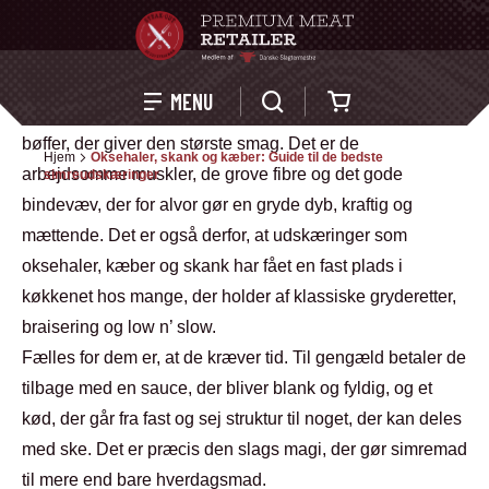
Kurv
MENU
Når man vil lave simremad, er det sjældent de dyreste
bøffer, der giver den største smag. Det er de
Hjem
Oksehaler, skank og kæber: Guide til de bedste
arbejdsomme muskler, de grove fibre og det gode
simreudskæringer
bindevæv, der for alvor gør en gryde dyb, kraftig og
mættende. Det er også derfor, at udskæringer som
oksehaler, kæber og skank har fået en fast plads i
køkkenet hos mange, der holder af klassiske gryderetter,
braisering og low n’ slow.
Fælles for dem er, at de kræver tid. Til gengæld betaler de
tilbage med en sauce, der bliver blank og fyldig, og et
kød, der går fra fast og sej struktur til noget, der kan deles
med ske. Det er præcis den slags magi, der gør simremad
til mere end bare hverdagsmad.