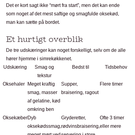
Det er kort sagt ikke “mørt fra start”, men det kan ende
som noget af det mest saftige og smagfulde oksekød,
man kan sætte på bordet.
Et hurtigt overblik
De tre udskæringer kan noget forskelligt, selv om de alle
hører hjemme i simrekøkkenet.
Udskæring
Smag og
Bedst til
Tidsbehov
tekstur
Oksehaler
Meget kraftig
Supper,
Flere timer
smag, masser
braisering, ragout
af gelatine, kød
omkring ben
Oksekæber
Dyb
Gryderetter,
Ofte 3 timer
oksekødssmag,
rødvinsbraisering,
eller mere
meget mørt ved
servering i store