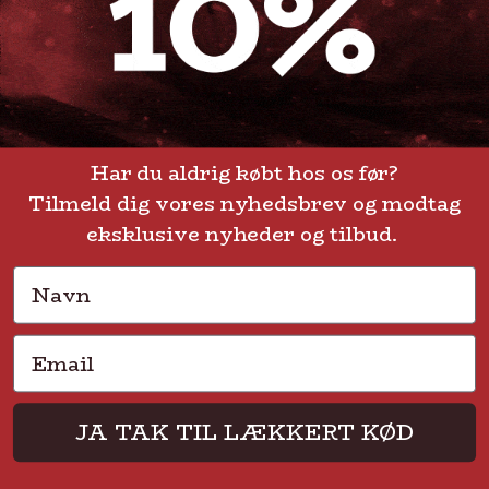
GENVEJE
Handelsbetingelser
FAQ
Har du aldrig købt hos os før?
Tilmeld dig vores nyhedsbrev og modtag
Levering eller afhentning
Om Steak-out.dk
eksklusive nyheder og tilbud.
Persondatapolitik
Navn
Email
Solmarksvej 2 • 2605 Brøndby • CVR 37704113
JA TAK TIL LÆKKERT KØD