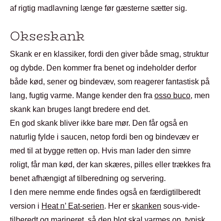
af rigtig madlavning længe før gæsterne sætter sig.
Okseskank
Skank er en klassiker, fordi den giver både smag, struktur
og dybde. Den kommer fra benet og indeholder derfor
både kød, sener og bindevæv, som reagerer fantastisk på
lang, fugtig varme. Mange kender den fra
osso buco
, men
skank kan bruges langt bredere end det.
En god skank bliver ikke bare mør. Den får også en
naturlig fylde i saucen, netop fordi ben og bindevæv er
med til at bygge retten op. Hvis man lader den simre
roligt, får man kød, der kan skæres, pilles eller trækkes fra
benet afhængigt af tilberedning og servering.
I den mere nemme ende findes også en færdigtilberedt
version i
Heat n’ Eat-serien
. Her er
skanken
sous-vide-
tilberedt og marineret, så den blot skal varmes op, typisk