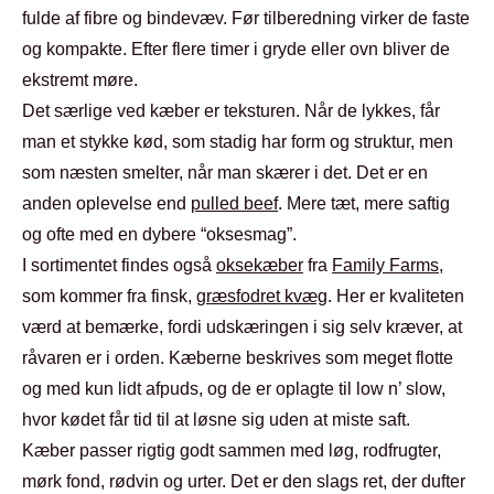
fulde af fibre og bindevæv. Før tilberedning virker de faste
og kompakte. Efter flere timer i gryde eller ovn bliver de
ekstremt møre.
Det særlige ved kæber er teksturen. Når de lykkes, får
man et stykke kød, som stadig har form og struktur, men
som næsten smelter, når man skærer i det. Det er en
anden oplevelse end
pulled beef
. Mere tæt, mere saftig
og ofte med en dybere “oksesmag”.
I sortimentet findes også
oksekæber
fra
Family Farms
,
som kommer fra finsk,
græsfodret kvæg
. Her er kvaliteten
værd at bemærke, fordi udskæringen i sig selv kræver, at
råvaren er i orden. Kæberne beskrives som meget flotte
og med kun lidt afpuds, og de er oplagte til low n’ slow,
hvor kødet får tid til at løsne sig uden at miste saft.
Kæber passer rigtig godt sammen med løg, rodfrugter,
mørk fond, rødvin og urter. Det er den slags ret, der dufter