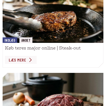
INDLÆG
ANDET
Køb teres major online | Steak-out
LÆS MERE