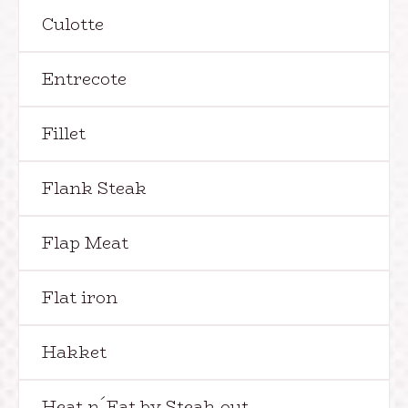
Culotte
Entrecote
Fillet
Flank Steak
Flap Meat
Flat iron
Hakket
Heat n´Eat by Steak-out