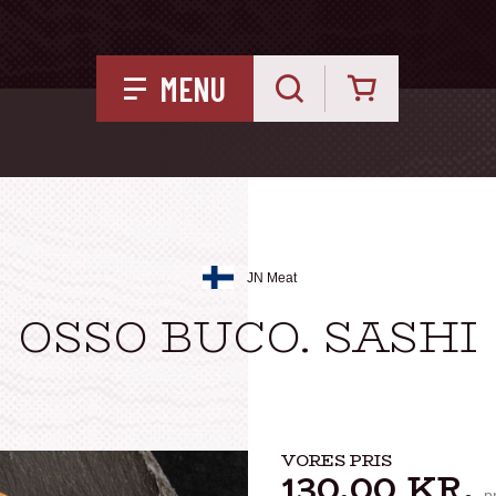
Kurv
MENU
JN Meat
OSSO BUCO. SASHI
VORES PRIS
130,00
KR.
p