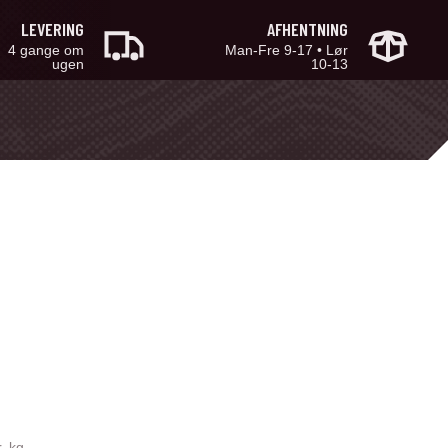
LEVERING
AFHENTNING
4 gange om
Man-Fre 9-17 • Lør
ugen
10-13
r. kg.