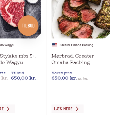
TILBUD
ndo Wagyu
Greater Omaha Packing
 Stykke mbs 5+.
Mørbrad. Greater
do Wagyu
Omaha Packing
ris
Tilbud
Vores pris
0
kr.
650,00
kr.
650,00
kr.
pr. kg.
Dette
RE
LÆS MERE
vare