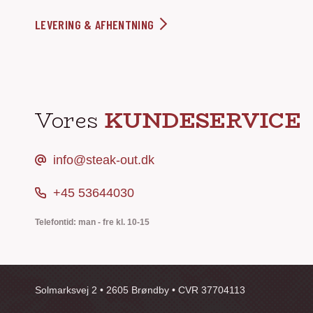
LEVERING & AFHENTNING
Vores
KUNDESERVICE
info@steak-out.dk
+45 53644030
Telefontid: man - fre kl. 10-15
Solmarksvej 2 • 2605 Brøndby • CVR 37704113