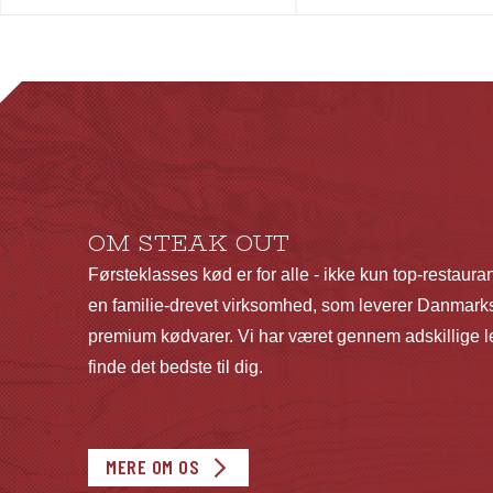
har
har
flere
flere
varianter.
varianter.
Mulighederne
Mulighederne
kan
kan
vælges
vælges
på
på
OM STEAK OUT
varesiden
varesiden
Førsteklasses kød er for alle - ikke kun top-restaura
en familie-drevet virksomhed, som leverer Danmarks
premium kødvarer. Vi har været gennem adskillige le
finde det bedste til dig.
MERE OM OS