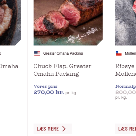
g
Greater Omaha Packing
Molle
r Omaha
Chuck Flap. Greater
Ribeye
Omaha Packing
Mollen
Vores pris
Normalp
270,00
kr.
800,0
pr. kg
pr. kg.
Dette
Dette
LÆS MERE
LÆS ME
vare
vare