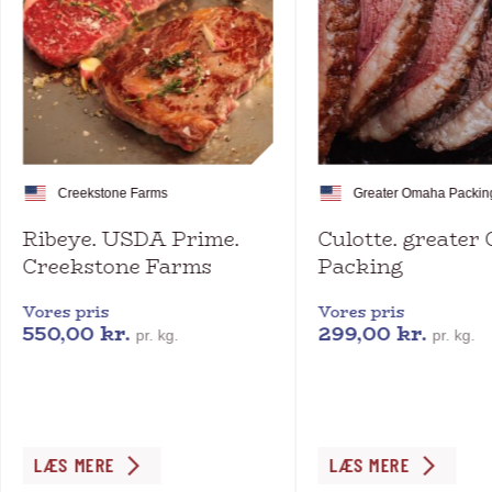
Creekstone Farms
Greater Omaha Packin
Ribeye. USDA Prime.
Culotte. greate
Creekstone Farms
Packing
Vores pris
Vores pris
550,00
kr.
299,00
kr.
pr. kg.
pr. kg.
Dette
Dette
LÆS MERE
LÆS MERE
vare
vare