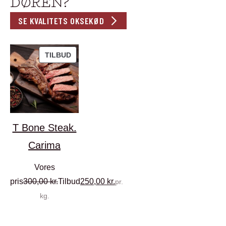
DØREN?
SE KVALITETS OKSEKØD
VARE
TILBUD
PÅ
TILBUD
T Bone Steak.
Carima
Vores
pris
300,00
kr.
Tilbud
250,00
kr.
pr.
kg.