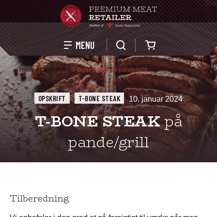
Kurv
MENU
Hjem
Opskrifter
T-Bone Steak på pande/grill
OPSKRIFT
T-BONE STEAK
10. januar 2024
T-BONE STEAK
på
pande/grill
Tilberedning