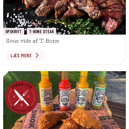
OPSKRIFT
T-BONE STEAK
Sous vide af T-Bone
LÆS MERE