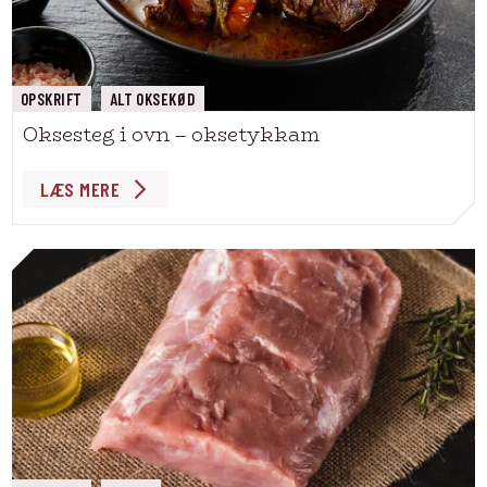
OPSKRIFT
ALT OKSEKØD
Oksesteg i ovn – oksetykkam
LÆS MERE