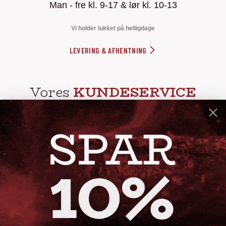
Man - fre kl. 9-17 & lør kl. 10-13
Vi holder lukket på helligdage
LEVERING & AFHENTNING
Vores
KUNDESERVICE
info@steak-out.dk
+45 53644030
Telefontid: man - fre kl. 10-15