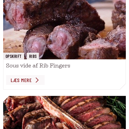
OPSKRIFT
RIBS
Sous vide af Rib Fingers
LÆS MERE