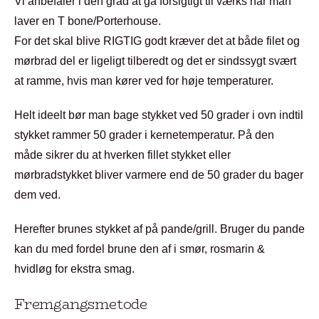
Vi anbefaler i den grad at gå forsigtigt til værks når man
laver en T bone/Porterhouse.
For det skal blive RIGTIG godt kræver det at både filet og
mørbrad del er ligeligt tilberedt og det er sindssygt svært
at ramme, hvis man kører ved for høje temperaturer.
Helt ideelt bør man bage stykket ved 50 grader i ovn indtil
stykket rammer 50 grader i kernetemperatur. På den
måde sikrer du at hverken fillet stykket eller
mørbradstykket bliver varmere end de 50 grader du bager
dem ved.
Herefter brunes stykket af på pande/grill. Bruger du pande
kan du med fordel brune den af i smør, rosmarin &
hvidløg for ekstra smag.
Fremgangsmetode