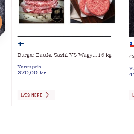
Burger Battle. Sashi VS Wagyu. 1.6 kg
C
Vores pris
Vo
270,00
kr.
4
De
LÆS MERE
va
ha
fl
va