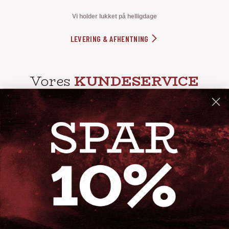
Vi holder lukket på helligdage
LEVERING & AFHENTNING
Vores
KUNDESERVICE
info@steak-out.dk
+45 53644030
Telefontid: man - fre kl. 10-15
GENVEJE