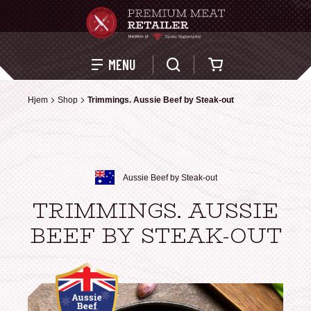
Kurv
MENU
Hjem
Hjem
Shop
Shop
Trimmings. Aussie Beef by Steak-out
Trimmings. Aussie Beef by Steak-out
Aussie Beef by Steak-out
TRIMMINGS. AUSSIE
BEEF BY STEAK-OUT