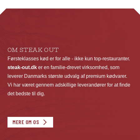
Mu
ka
væ
p
va
OM STEAK OUT
Førsteklasses kød er for alle - ikke kun top-restauranter.
steak-out.dk
er en familie-drevet virksomhed, som
leverer Danmarks største udvalg af premium kødvarer.
Vi har været gennem adskillige leverandører for at finde
det bedste til dig.
MERE OM OS