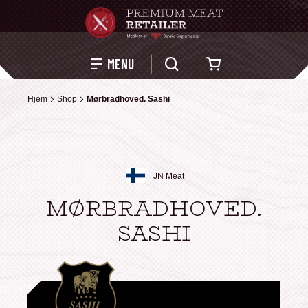
Kurv
MENU
Hjem
Hjem
Shop
Shop
Mørbradhoved. Sashi
Mørbradhoved. Sashi
JN Meat
MØRBRADHOVED.
SASHI