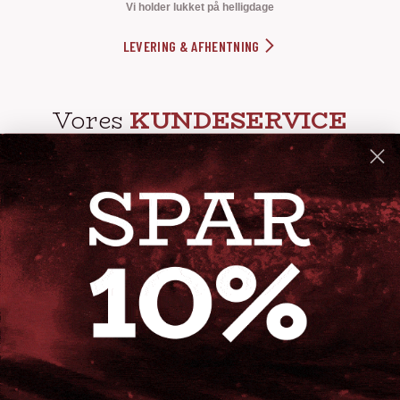
Vi holder lukket på helligdage
LEVERING & AFHENTNING
Vores
KUNDESERVICE
info@steak-out.dk
+45 53644030
Telefontid: man - fre kl. 10-15
GENVEJE