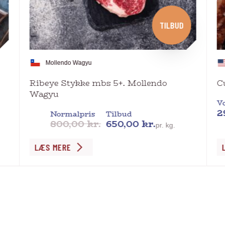
TILBUD
Mollendo Wagyu
Ribeye Stykke mbs 5+. Mollendo
C
Wagyu
Vo
2
Normalpris
Tilbud
800,00
kr.
650,00
kr.
pr. kg.
Dette
De
LÆS MERE
vare
va
har
ha
flere
fl
varianter.
va
Mulighederne
Mu