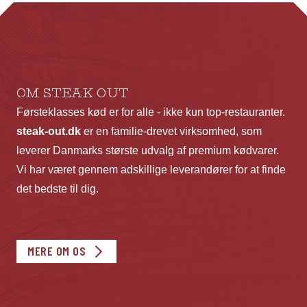
kan
ka
vælges
væ
på
p
varesiden
va
OM STEAK OUT
Førsteklasses kød er for alle - ikke kun top-restauranter.
steak-out.dk
er en familie-drevet virksomhed, som
leverer Danmarks største udvalg af premium kødvarer.
Vi har været gennem adskillige leverandører for at finde
det bedste til dig.
MERE OM OS