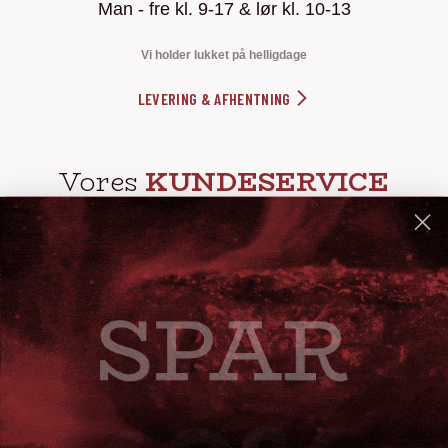
Man - fre kl. 9-17 & lør kl. 10-13
Vi holder lukket på helligdage
LEVERING & AFHENTNING
Vores
KUNDESERVICE
info@steak-out.dk
+45 53644030
Telefontid: man - fre kl. 10-15