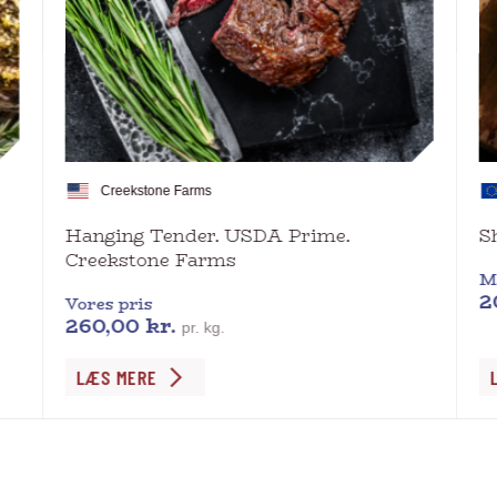
Creekstone Farms
Hanging Tender. USDA Prime.
S
Creekstone Farms
M
2
Vores pris
260,00
kr.
pr. kg.
Dette
De
LÆS MERE
vare
va
har
ha
flere
fl
varianter.
va