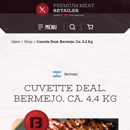
Kurv
MENU
Hjem
Hjem
Shop
Shop
Cuvette Deal. Bermejo. Ca. 4.4 Kg
Cuvette Deal. Bermejo. Ca. 4.4 Kg
Bermejo
CUVETTE DEAL.
BERMEJO. CA. 4.4 KG