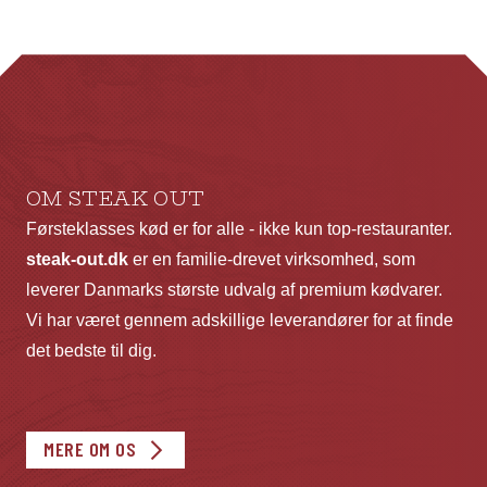
Mulighederne
Mu
kan
ka
vælges
væ
på
p
varesiden
va
OM STEAK OUT
Førsteklasses kød er for alle - ikke kun top-restauranter.
steak-out.dk
er en familie-drevet virksomhed, som
leverer Danmarks største udvalg af premium kødvarer.
Vi har været gennem adskillige leverandører for at finde
det bedste til dig.
MERE OM OS