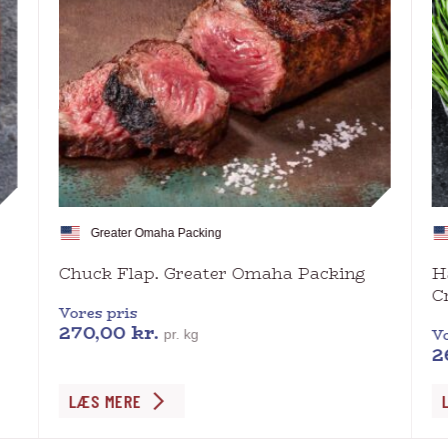
Greater Omaha Packing
Chuck Flap. Greater Omaha Packing
H
C
Vores pris
270,00
kr.
Vo
pr. kg
2
Dette
De
LÆS MERE
vare
va