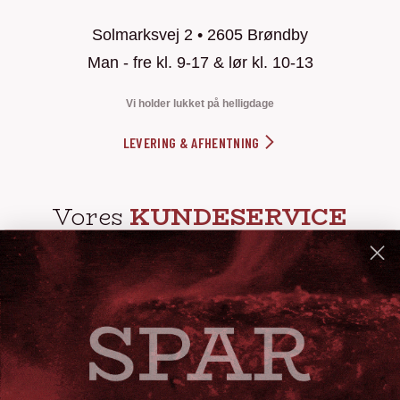
Solmarksvej 2 • 2605 Brøndby
Man - fre kl. 9-17 & lør kl. 10-13
Vi holder lukket på helligdage
LEVERING & AFHENTNING
Vores
KUNDESERVICE
info@steak-out.dk
+45 53644030
Telefontid: man - fre kl. 10-15