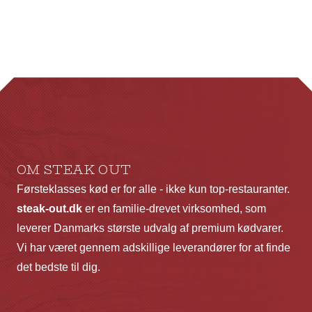
har
ha
flere
fl
varianter.
va
Mulighederne
Mu
kan
ka
vælges
væ
på
p
varesiden
va
OM STEAK OUT
Førsteklasses kød er for alle - ikke kun top-restauranter.
steak-out.dk
er en familie-drevet virksomhed, som
leverer Danmarks største udvalg af premium kødvarer.
Vi har været gennem adskillige leverandører for at finde
det bedste til dig.