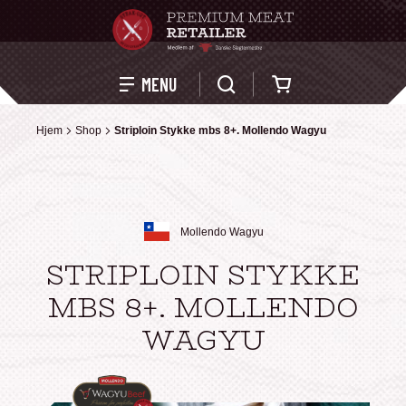
Kurv
MENU
Hjem
Hjem
Shop
Shop
Striploin Stykke mbs 8+. Mollendo Wagyu
Striploin Stykke mbs 8+. Mollendo Wagyu
Mollendo Wagyu
STRIPLOIN STYKKE
MBS 8+. MOLLENDO
WAGYU