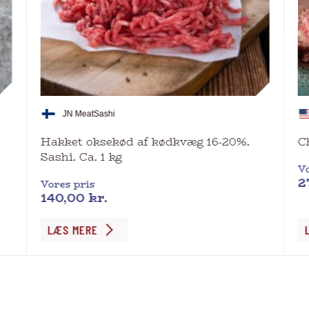
JN Meat
Sashi
Hakket oksekød af kødkvæg 16-20%.
C
Sashi. Ca. 1 kg
Vo
2
Vores pris
140,00
kr.
De
LÆS MERE
va
ha
fl
va