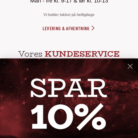
Man - fre kl. 9-17 & lør kl. 10-13
Vi holder lukket på helligdage
LEVERING & AFHENTNING
Vores
KUNDESERVICE
info@steak-out.dk
+45 53644030
Telefontid: man - fre kl. 10-15
GENVEJE