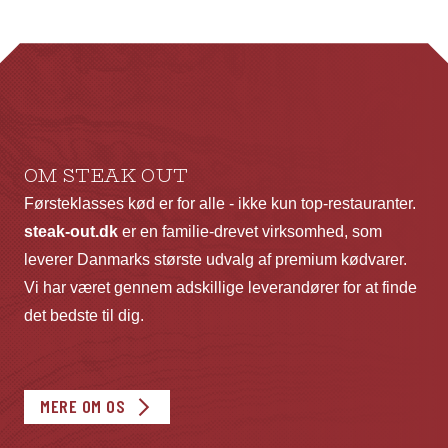
Mu
ka
væ
p
va
OM STEAK OUT
Førsteklasses kød er for alle - ikke kun top-restauranter.
steak-out.dk
er en familie-drevet virksomhed, som
leverer Danmarks største udvalg af premium kødvarer.
Vi har været gennem adskillige leverandører for at finde
det bedste til dig.
MERE OM OS