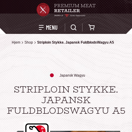
Kurv
MENU
Hjem
Hjem
Shop
Shop
Striploin Stykke. Japansk FuldblodsWagyu A5
Striploin Stykke. Japansk FuldblodsWagyu A5
Japansk Wagyu
STRIPLOIN STYKKE.
JAPANSK
FULDBLODSWAGYU A5