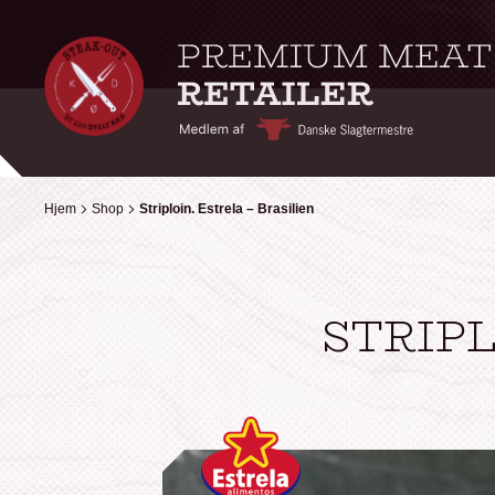
Hjem
Hjem
Shop
Shop
Striploin. Estrela – Brasilien
Striploin. Estrela – Brasilien
STRIPL