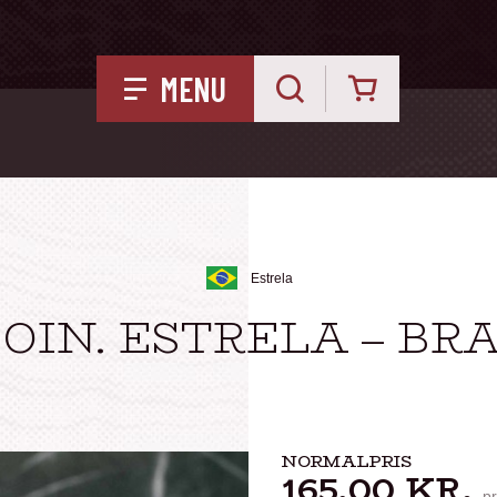
Kurv
MENU
Estrela
OIN. ESTRELA – BR
NORMALPRIS
165,00
KR.
pr