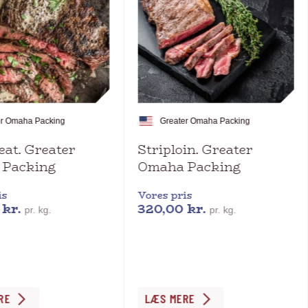
er Omaha Packing
Greater Omaha Packing
eat. Greater
Striploin. Greater
 Packing
Omaha Packing
is
Vores pris
0
kr.
320,00
kr.
pr. kg.
pr. kg.
Dette
RE
LÆS MERE