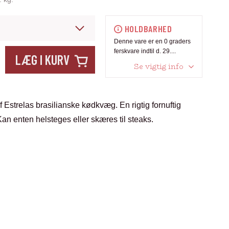
HOLDBARHED
Denne vare er en 0 graders
ferskvare indtil d. 29....
LÆG I KURV
Se vigtig info
af Estrelas brasilianske kødkvæg. En rigtig fornuftig
s. Kan enten helsteges eller skæres til steaks.