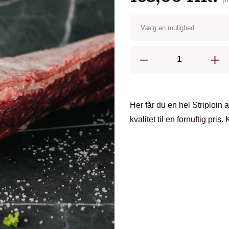
Striploin.
Estrela
-
Brasilien
Her får du en hel Striploin 
antal
kvalitet til en fornuftig pri