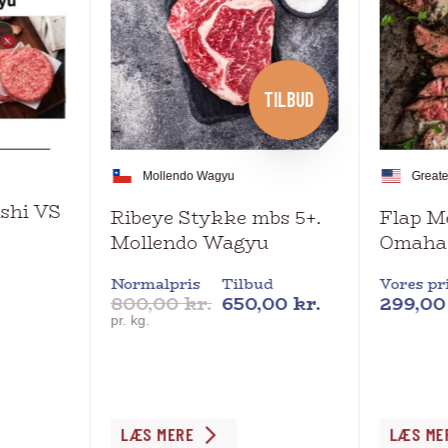
TILBUD
Mollendo Wagyu
Great
ashi VS
Ribeye Stykke mbs 5+.
Flap M
Mollendo Wagyu
Omaha
Normalpris
Tilbud
Vores pr
800,00
kr.
650,00
kr.
299,0
pr. kg.
Dette
Dette
LÆS MERE
LÆS ME