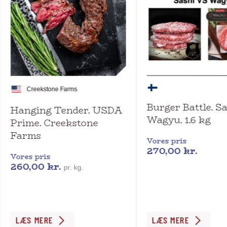
Creekstone Farms
Burger Battle. S
Hanging Tender. USDA
Wagyu. 1.6 kg
Prime. Creekstone
Farms
Vores pris
270,00
kr.
Vores pris
260,00
kr.
pr. kg.
Dette
LÆS MERE
LÆS MERE