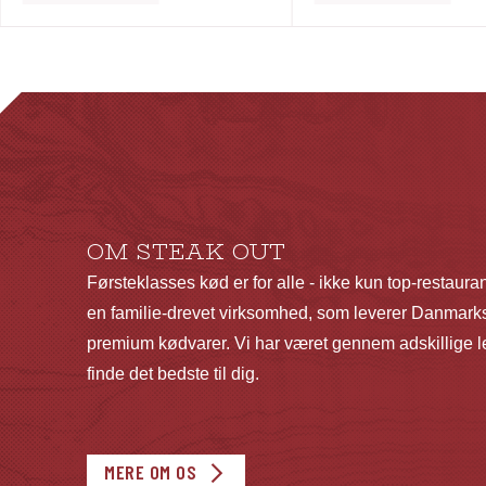
vare
har
flere
varianter.
Mulighederne
kan
vælges
på
OM STEAK OUT
varesiden
Førsteklasses kød er for alle - ikke kun top-restaura
en familie-drevet virksomhed, som leverer Danmarks
premium kødvarer. Vi har været gennem adskillige le
finde det bedste til dig.
MERE OM OS