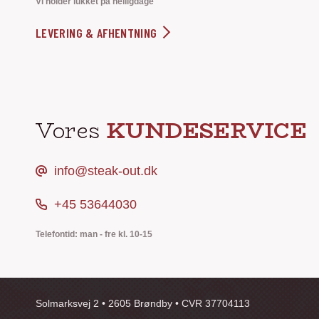
Vi holder lukket på helligdage
LEVERING & AFHENTNING
Vores
KUNDESERVICE
info@steak-out.dk
+45 53644030
Telefontid: man - fre kl. 10-15
Solmarksvej 2 • 2605 Brøndby • CVR 37704113