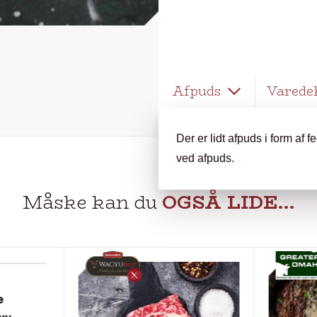
Afpuds
Varede
Der er lidt afpuds i form af 
ved afpuds.
Måske kan du
OGSÅ LIDE…