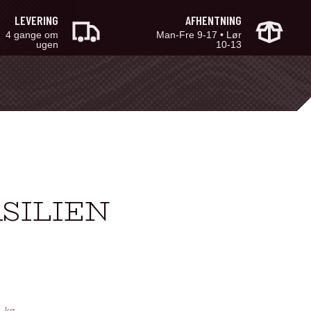
LEVERING
AFHENTNING
4 gange om
Man-Fre 9-17 • Lør
ugen
10-13
ASILIEN
. kg.