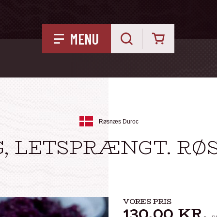
Kurv
MENU
Røsnæs Duroc
, LETSPRÆNGT. R
VORES PRIS
130,00
KR.
p