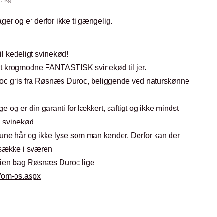
ager og er derfor ikke tilgængelig.
til kedeligt svinekød!
 at krogmodne FANTASTISK svinekød til jer.
oc gris fra Røsnæs Duroc, beliggende ved naturskønne
 og er din garanti for lækkert, saftigt og ikke mindst
 svinekød.
une hår og ikke lyse som man kender. Derfor kan der
sække i sværen
lien bag Røsnæs Duroc lige
k/om-os.aspx