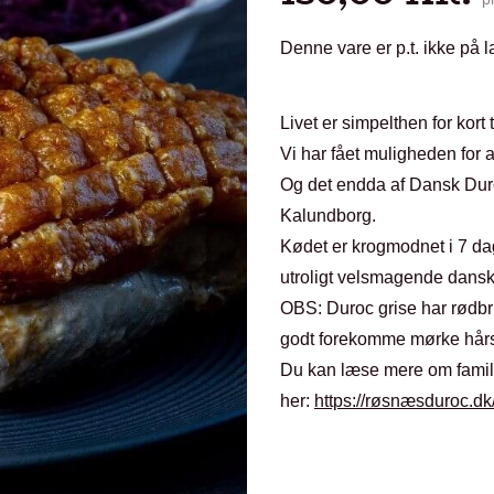
Denne vare er p.t. ikke på l
Livet er simpelthen for kort 
Vi har fået muligheden for
Og det endda af Dansk Dur
Kalundborg.
Kødet er krogmodnet i 7 dage
utroligt velsmagende dansk
OBS: Duroc grise har rødbr
godt forekomme mørke hår
Du kan læse mere om fami
her:
https://røsnæsduroc.d