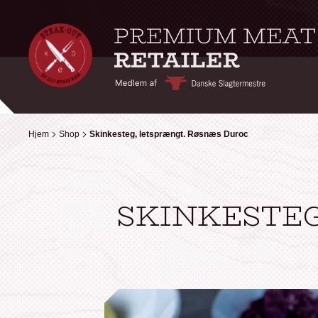
Hjem
Hjem
Shop
Shop
Skinkesteg, letsprængt. Røsnæs Duroc
Skinkesteg, letsprængt. Røsnæs Duroc
SKINKESTEG