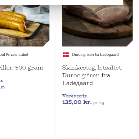
out Private Label
Duroc grisen fra Ladegaard
iller. 500 gram
Skinkesteg, letsaltet.
Duroc grisen fra
is
Ladegaard
r.
Vores pris
135,00
kr.
pr. kg.