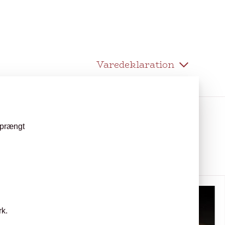
Varedeklaration
sprængt
rk.