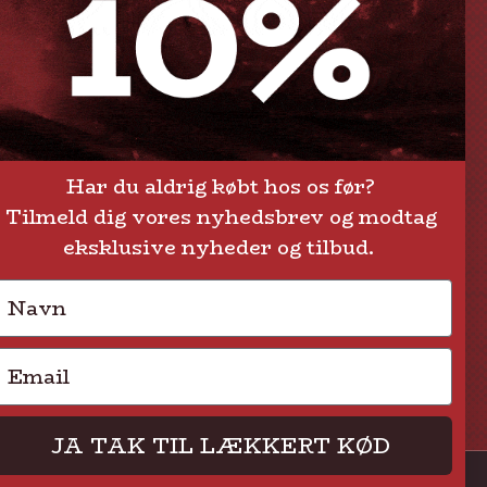
Levering eller afhentning
Om Steak-out.dk
Persondatapolitik
Har du aldrig købt hos os før?
Tilmeld dig vores nyhedsbrev og modtag
eksklusive nyheder og tilbud.
Navn
Email
JA TAK TIL LÆKKERT KØD