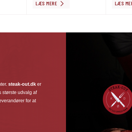
LÆS MERE
LÆS ME
nter.
steak-out.dk
er
 største udvalg af
verandører for at