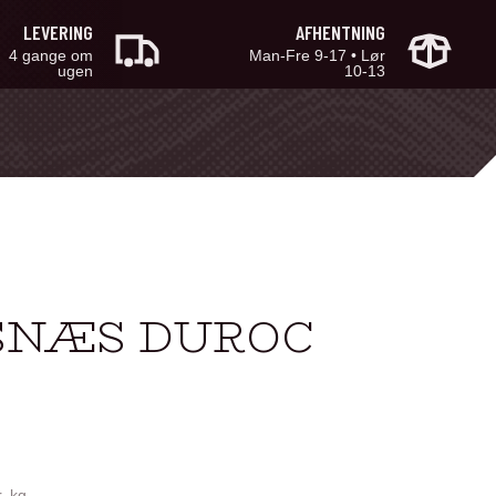
LEVERING
AFHENTNING
4 gange om
Man-Fre 9-17 • Lør
ugen
10-13
ØSNÆS DUROC
r. kg