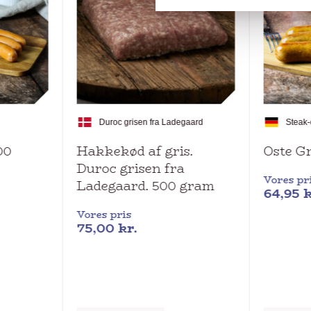
l
Duroc grisen fra Ladegaard
Steak-
00
Hakkekød af gris.
Oste Gr
Duroc grisen fra
Vores pr
Ladegaard. 500 gram
64,95
k
Vores pris
75,00
kr.