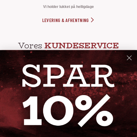
Vi holder lukket på helligdage
LEVERING & AFHENTNING
Vores
KUNDESERVICE
info@steak-out.dk
+45 53644030
Telefontid: man - fre kl. 10-15
GENVEJE