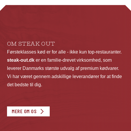
kan
ka
vælges
væ
på
p
varesiden
va
OM STEAK OUT
Førsteklasses kød er for alle - ikke kun top-restauranter.
steak-out.dk
er en familie-drevet virksomhed, som
leverer Danmarks største udvalg af premium kødvarer.
Vi har været gennem adskillige leverandører for at finde
det bedste til dig.
MERE OM OS