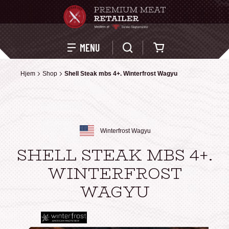
Kurv
MENU
Hjem
Hjem
Shop
Shop
Shell Steak mbs 4+. Winterfrost Wagyu
Shell Steak mbs 4+. Winterfrost Wagyu
Winterfrost Wagyu
SHELL STEAK MBS 4+.
WINTERFROST
WAGYU