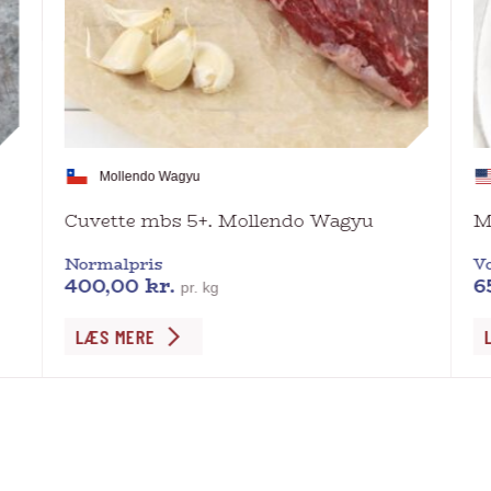
Mollendo Wagyu
Cuvette mbs 5+. Mollendo Wagyu
M
Normalpris
Vo
400,00
kr.
6
pr. kg
Dette
De
LÆS MERE
vare
va
har
ha
flere
fl
varianter.
va
Mulighederne
Mu