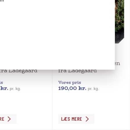
grisen fra Ladegaard
Duroc grisen fra Ladegaard
 Butt. Duroc
Mørbrad. Duroc grisen
 fra Ladegaard
fra Ladegaard
is
Vores pris
0
kr.
190,00
kr.
pr. kg.
pr. kg.
Dette
RE
LÆS MERE
vare