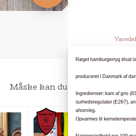
Varede
Røget hamburgerryg tilsat l
produceret i Danmark af dan
Måske kan du
OGSÅ LIDE…
Ingredienser: kam af gris (83
surhedsregulator (E267), an
ahorn/eg.
Opvarmes til kernetemperatu
Næringsindhold per 100 gr