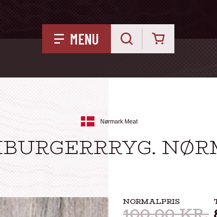
Kurv
MENU
Nørmark Meat
BURGERRRYG. NØ
NORMALPRIS
100,00
KR.