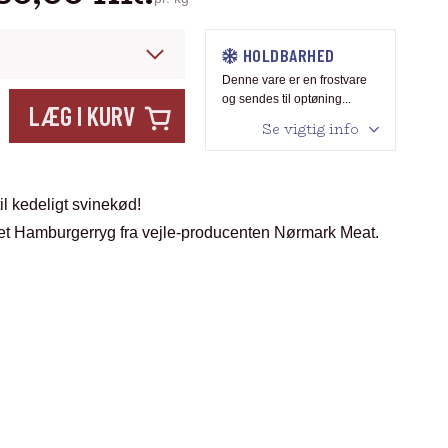
HOLDBARHED
Denne vare er en frostvare
og sendes til optøning...
LÆG I KURV
Se vigtig info
til kedeligt svinekød!
øget Hamburgerryg fra vejle-producenten Nørmark Meat.