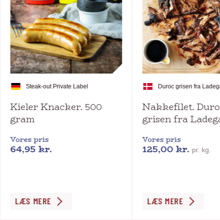
Steak-out Private Label
Duroc grisen fra Lade
Kieler Knacker. 500
Nakkefilet. Duro
gram
grisen fra Ladeg
Vores pris
Vores pris
64,95
kr.
125,00
kr.
pr. kg.
Dette
LÆS MERE
LÆS MERE
vare