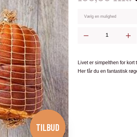
Røget
Hamburgerrryg.
Nørmark
Meat
Livet er simpelthen for kort 
antal
Her får du en fantastisk r
TILBUD