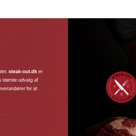
har
flere
varianter.
Mulighed
kan
vælges
på
vareside
nter.
steak-out.dk
er
 største udvalg af
verandører for at