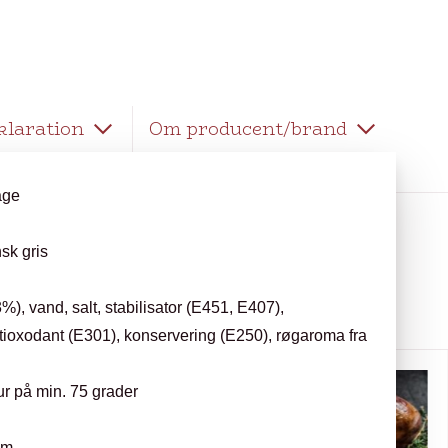
klaration
Om producent/brand
age
sk gris
%), vand, salt, stabilisator (E451, E407),
tioxodant (E301), konservering (E250), røgaroma fra
r på min. 75 grader
am