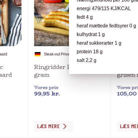
energi 479/115 KJ/KCAL
fedt 4 g
heraf mættede fedtsyrer 0 g
kulhydrat 1 g
heraf sukkerarter 1 g
protein 18 g
gaard
Steak-out Private Label
Duroc 
salt 2,2 g
c
Ringridder Pølser. 500
Boston
aard
gram
grisen
Vores pris
Vores pr
99,95
kr.
105,0
Dette
LÆS MERE
LÆS ME
vare