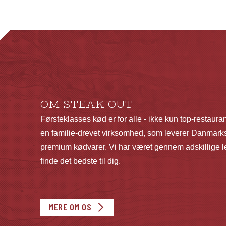
har
flere
varianter.
Mulighederne
kan
vælges
på
OM STEAK OUT
varesiden
Førsteklasses kød er for alle - ikke kun top-restaura
en familie-drevet virksomhed, som leverer Danmarks
premium kødvarer. Vi har været gennem adskillige le
finde det bedste til dig.
MERE OM OS