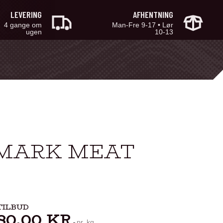
LEVERING
AFHENTNING
4 gange om
Man-Fre 9-17 • Lør
ugen
10-13
RMARK MEAT
TILBUD
80,00
KR.
pr. kg