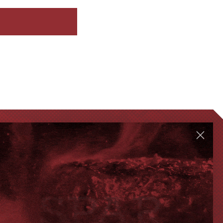
GENVEJE
Handelsbetingelser
FAQ
Levering eller afhentning
Om Steak-out.dk