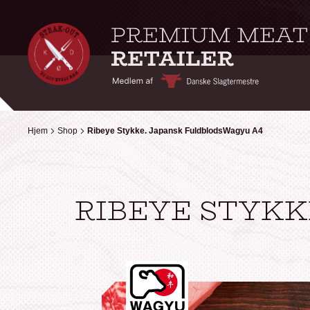
Hjem
Hjem
Shop
Shop
Ribeye Stykke. Japansk FuldblodsWagyu A4
Ribeye Stykke. Japansk FuldblodsWagyu A4
RIBEYE STYKK