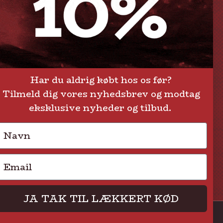
Levering eller afhentning
Om Steak-out.dk
Persondatapolitik
Har du aldrig købt hos os før?
Tilmeld dig vores nyhedsbrev og modtag
eksklusive nyheder og tilbud.
Navn
Email
JA TAK TIL LÆKKERT KØD