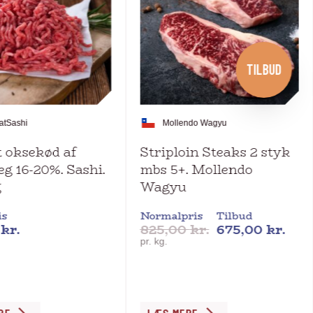
TILBUD
at
Sashi
Mollendo Wagyu
 oksekød af
Striploin Steaks 2 styk
g 16-20%. Sashi.
mbs 5+. Mollendo
g
Wagyu
is
Normalpris
Tilbud
0
kr.
825,00
kr.
675,00
kr.
pr. kg.
Dette