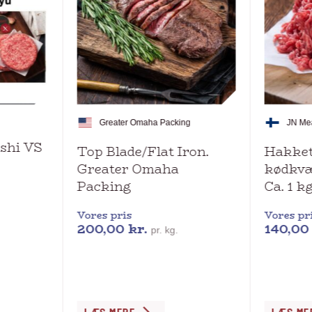
Greater Omaha Packing
JN Me
ashi VS
Top Blade/Flat Iron.
Hakket
Greater Omaha
kødkvæ
Packing
Ca. 1 k
Vores pris
Vores pr
200,00
kr.
140,0
pr. kg.
Dette