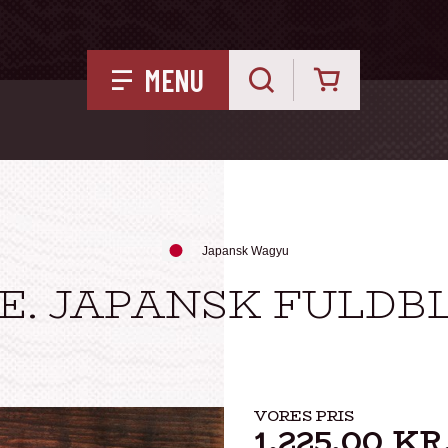
Kurv
MENU
Japansk Wagyu
E. JAPANSK FULD
VORES PRIS
1.225,00
KR