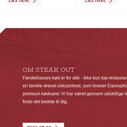
LÆS MERE
LÆS MERE
vare
har
flere
varianter.
Mulighederne
kan
vælges
på
OM STEAK OUT
varesiden
Førsteklasses kød er for alle - ikke kun top-restaura
en familie-drevet virksomhed, som leverer Danmarks
premium kødvarer. Vi har været gennem adskillige le
finde det bedste til dig.