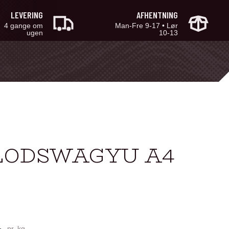
LEVERING
AFHENTNING
4 gange om
Man-Fre 9-17 • Lør
ugen
10-13
BLODSWAGYU A4
.
pr. kg.