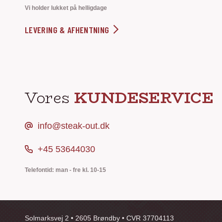
Vi holder lukket på helligdage
LEVERING & AFHENTNING
Vores
KUNDESERVICE
info@steak-out.dk
+45 53644030
Telefontid: man - fre kl. 10-15
Solmarksvej 2 • 2605 Brøndby • CVR 37704113