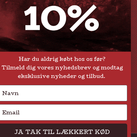
Levering eller afhentning
Om Steak-out.dk
Persondatapolitik
Har du aldrig købt hos os før?
Tilmeld dig vores nyhedsbrev og modtag
eksklusive nyheder og tilbud.
Navn
Email
JA TAK TIL LÆKKERT KØD