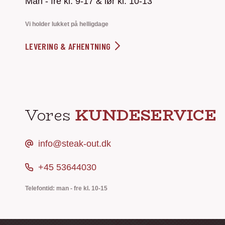
Man - fre kl. 9-17 & lør kl. 10-13
Vi holder lukket på helligdage
LEVERING & AFHENTNING
Vores
KUNDESERVICE
info@steak-out.dk
+45 53644030
Telefontid: man - fre kl. 10-15