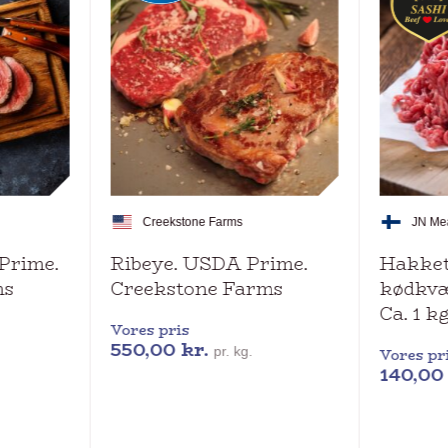
Creekstone Farms
JN Me
Prime.
Ribeye. USDA Prime.
Hakket
ms
Creekstone Farms
kødkvæ
Ca. 1 k
Vores pris
550,00
kr.
pr. kg.
Vores pr
140,0