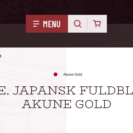
Kurv
MENU
d
d
Akune Gold
E. JAPANSK FULDB
AKUNE GOLD