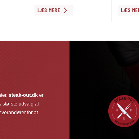
Dette
LÆS MERE
LÆS ME
vare
har
flere
varianter.
Mulighederne
kan
vælges
på
varesiden
nter.
steak-out.dk
er
 største udvalg af
verandører for at