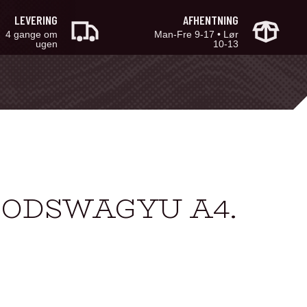
LEVERING
AFHENTNING
4 gange om
Man-Fre 9-17 • Lør
ugen
10-13
LODSWAGYU A4.