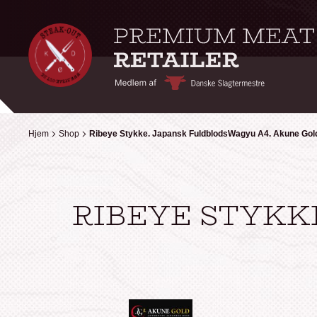
Hjem
Hjem
Shop
Shop
Ribeye Stykke. Japansk FuldblodsWagyu A4. Akune Gol
Ribeye Stykke. Japansk FuldblodsWagyu A4. Akune Gol
RIBEYE STYKK