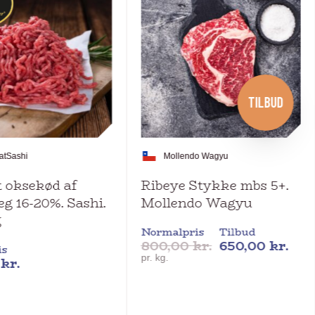
TILBUD
at
Sashi
Mollendo Wagyu
 oksekød af
Ribeye Stykke mbs 5+.
g 16-20%. Sashi.
Mollendo Wagyu
g
Normalpris
Tilbud
800,00
kr.
650,00
kr.
is
pr. kg.
0
kr.