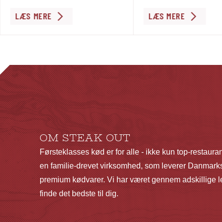
Dette
Dette
LÆS MERE
LÆS MERE
vare
vare
har
har
flere
flere
varianter.
varianter.
Mulighederne
Mulighederne
kan
kan
vælges
vælges
på
på
OM STEAK OUT
varesiden
varesiden
Førsteklasses kød er for alle - ikke kun top-restaura
en familie-drevet virksomhed, som leverer Danmarks
premium kødvarer. Vi har været gennem adskillige le
finde det bedste til dig.