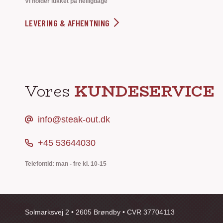
Vi holder lukket på helligdage
LEVERING & AFHENTNING
Vores
KUNDESERVICE
info@steak-out.dk
+45 53644030
Telefontid: man - fre kl. 10-15
Solmarksvej 2 • 2605 Brøndby • CVR 37704113