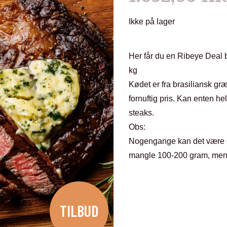
Ikke på lager
Her får du en Ribeye Deal 
kg
Kødet er fra brasiliansk græs
fornuftig pris. Kan enten he
steaks.
Obs:
Nogengange kan det være s
mangle 100-200 gram, men 
TILBUD