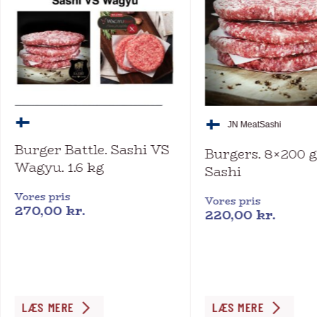
JN Meat
Sashi
Burger Battle. Sashi VS
Burgers. 8×200 
Wagyu. 1.6 kg
Sashi
Vores pris
Vores pris
270,00
kr.
220,00
kr.
LÆS MERE
LÆS MERE