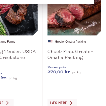
stone Farms
Greater Omaha Packing
g Tender. USDA
Chuck Flap. Greater
 Creekstone
Omaha Packing
Vores pris
270,00
kr.
pr. kg
is
0
kr.
pr. kg.
Dette
RE
LÆS MERE