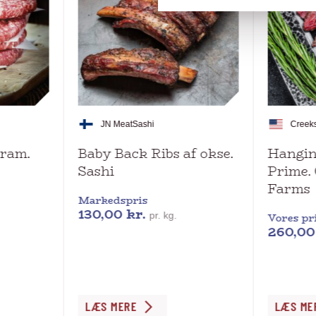
JN Meat
Sashi
Creek
gram.
Baby Back Ribs af okse.
Hangin
Sashi
Prime.
Farms
Markedspris
130,00
kr.
pr. kg.
Vores pr
260,0
Dette
Dette
LÆS MERE
LÆS ME