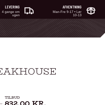
LEVERING
AFHENTNING
4 gange om
Man-Fre 9-17 • Lør
ugen
10-13
STEAKHOUSE
TILBUD
.
832,00
KR.