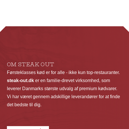
flere
fl
varianter.
va
Mulighederne
Mu
kan
ka
vælges
væ
på
p
varesiden
va
OM STEAK OUT
Førsteklasses kød er for alle - ikke kun top-restauranter.
steak-out.dk
er en familie-drevet virksomhed, som
leverer Danmarks største udvalg af premium kødvarer.
Vi har været gennem adskillige leverandører for at finde
det bedste til dig.