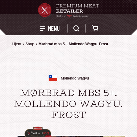
Kurv
MENU
Hjem
Hjem
Shop
Shop
Mørbrad mbs 5+. Mollendo Wagyu. Frost
Mørbrad mbs 5+. Mollendo Wagyu. Frost
Mollendo Wagyu
MØRBRAD MBS 5+.
MOLLENDO WAGYU.
FROST