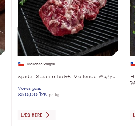
Mollendo Wagyu
Spider Steak mbs 5+. Mollendo Wagyu
H
W
Vores pris
250,00
kr.
pr. kg
Dette
De
LÆS MERE
vare
va
har
ha