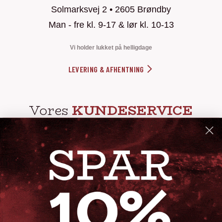
Solmarksvej 2 • 2605 Brøndby
Man - fre kl. 9-17 & lør kl. 10-13
Vi holder lukket på helligdage
LEVERING & AFHENTNING
Vores
KUNDESERVICE
info@steak-out.dk
+45 53644030
Telefontid: man - fre kl. 10-15