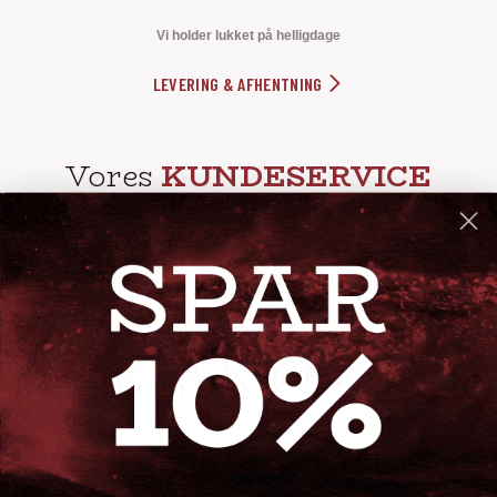
Vi holder lukket på helligdage
LEVERING & AFHENTNING
Vores
KUNDESERVICE
info@steak-out.dk
+45 53644030
Telefontid: man - fre kl. 10-15
GENVEJE