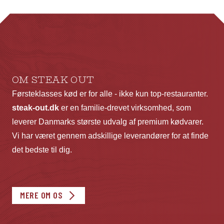
Mulighederne
Mu
kan
ka
vælges
væ
på
p
varesiden
va
OM STEAK OUT
Førsteklasses kød er for alle - ikke kun top-restauranter.
steak-out.dk
er en familie-drevet virksomhed, som
leverer Danmarks største udvalg af premium kødvarer.
Vi har været gennem adskillige leverandører for at finde
det bedste til dig.
MERE OM OS