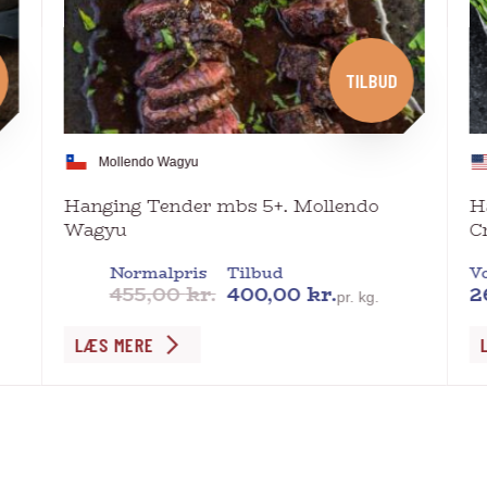
TILBUD
Mollendo Wagyu
Hanging Tender mbs 5+. Mollendo
H
Wagyu
C
Normalpris
Tilbud
Vo
455,00
kr.
400,00
kr.
2
pr. kg.
Dette
De
LÆS MERE
vare
va
har
ha
flere
fl
varianter.
va