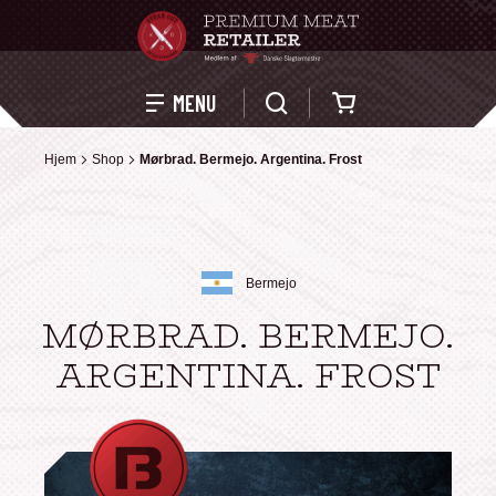
Kurv
MENU
Hjem
Hjem
Shop
Shop
Mørbrad. Bermejo. Argentina. Frost
Mørbrad. Bermejo. Argentina. Frost
Bermejo
MØRBRAD. BERMEJO.
ARGENTINA. FROST