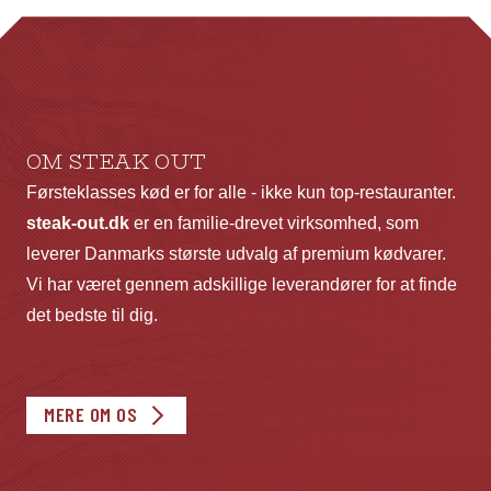
kan
ka
vælges
væ
på
p
varesiden
va
OM STEAK OUT
Førsteklasses kød er for alle - ikke kun top-restauranter.
steak-out.dk
er en familie-drevet virksomhed, som
leverer Danmarks største udvalg af premium kødvarer.
Vi har været gennem adskillige leverandører for at finde
det bedste til dig.
MERE OM OS