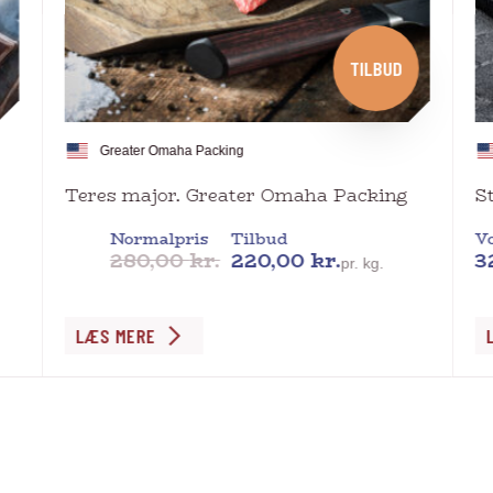
TILBUD
Greater Omaha Packing
Teres major. Greater Omaha Packing
S
Normalpris
Tilbud
Vo
280,00
kr.
220,00
kr.
3
pr. kg.
Dette
De
LÆS MERE
vare
va
har
ha
flere
fl
varianter.
va
Mulighederne
Mu