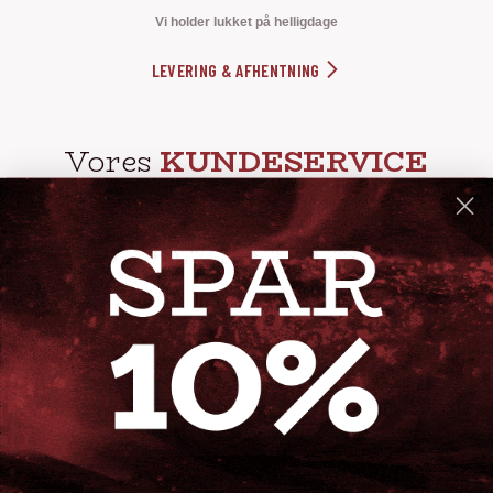
Vi holder lukket på helligdage
LEVERING & AFHENTNING
Vores
KUNDESERVICE
info@steak-out.dk
+45 53644030
Telefontid: man - fre kl. 10-15
GENVEJE