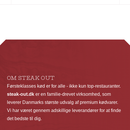
va
ha
fl
va
Mu
ka
væ
p
va
OM STEAK OUT
Førsteklasses kød er for alle - ikke kun top-restauranter.
steak-out.dk
er en familie-drevet virksomhed, som
leverer Danmarks største udvalg af premium kødvarer.
Vi har været gennem adskillige leverandører for at finde
det bedste til dig.