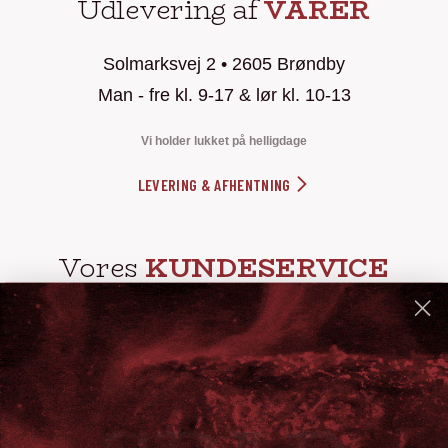
Udlevering af
VARER
Solmarksvej 2 • 2605 Brøndby
Man - fre kl. 9-17 & lør kl. 10-13
Vi holder lukket på helligdage
LEVERING & AFHENTNING
Vores
KUNDESERVICE
info@steak-out.dk
+45 53644030
Telefontid: man - fre kl. 10-15