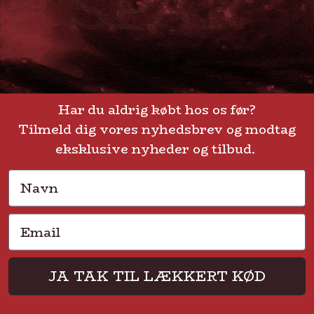
GENVEJE
Handelsbetingelser
FAQ
Har du aldrig købt hos os før?
Tilmeld dig vores nyhedsbrev og modtag
Levering eller afhentning
Om Steak-out.dk
eksklusive nyheder og tilbud.
Persondatapolitik
Navn
Email
Solmarksvej 2 • 2605 Brøndby • CVR 37704113
JA TAK TIL LÆKKERT KØD