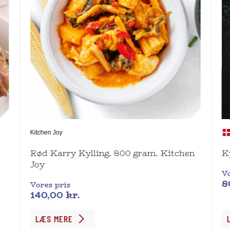
Kitchen Joy
Rød Karry Kylling. 800 gram. Kitchen
K
Joy
Vo
8
Vores pris
140,00
kr.
De
LÆS MERE