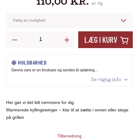
110,00
KR.
pr. kg
Hot
LÆG I KURV
Wings.
Hopballe
Mølle
HOLDBARHED
antal
Denne vare er en frostvare og sendes til optøning...
Se vigtig info
Her gør vi det lidt nemmere for dig
Marinerede kyllingewinger – klar til at sætte i ovnen eller stege
på grillen
Tilberedning