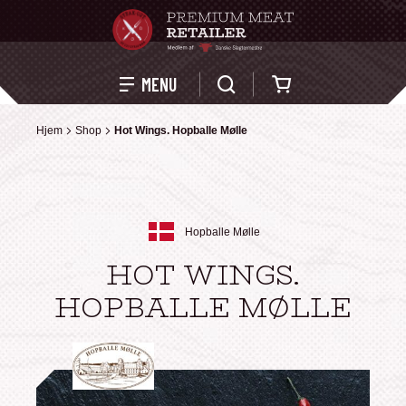
Kurv
MENU
Hjem
Hjem
Shop
Shop
Hot Wings. Hopballe Mølle
Hot Wings. Hopballe Mølle
Hopballe Mølle
HOT WINGS.
HOPBALLE MØLLE