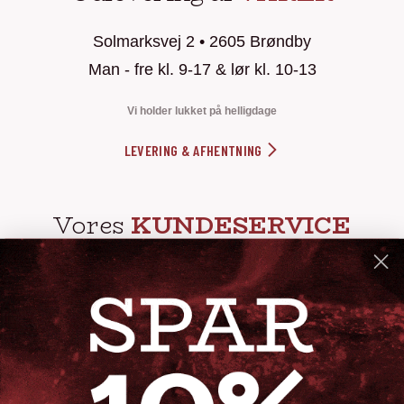
Solmarksvej 2 • 2605 Brøndby
Man - fre kl. 9-17 & lør kl. 10-13
Vi holder lukket på helligdage
LEVERING & AFHENTNING
Vores
KUNDESERVICE
info@steak-out.dk
+45 53644030
Telefontid: man - fre kl. 10-15