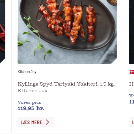
Kitchen Joy
Kyllinge Spyd Teriyaki Yakitori. 1.5 kg.
H
Kitchen Joy
Vo
1
Vores pris
119,95
kr.
De
LÆS MERE
va