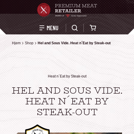
Kurv
MENU
Hjem
Hjem
Shop
Shop
Hel and Sous Vide. Heat n´Eat by Steak-out
Hel and Sous Vide. Heat n´Eat by Steak-out
Heat n`Eat by Steak-out
HEL AND SOUS VIDE.
HEAT N´EAT BY
STEAK-OUT