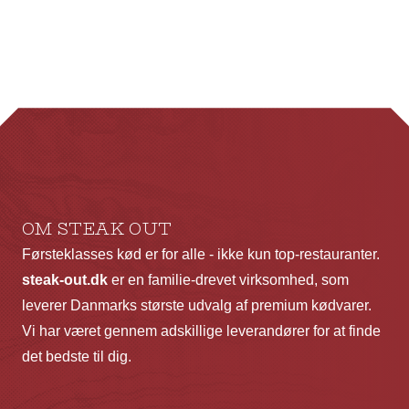
ha
fl
va
Mu
ka
væ
p
va
OM STEAK OUT
Førsteklasses kød er for alle - ikke kun top-restauranter.
steak-out.dk
er en familie-drevet virksomhed, som
leverer Danmarks største udvalg af premium kødvarer.
Vi har været gennem adskillige leverandører for at finde
det bedste til dig.