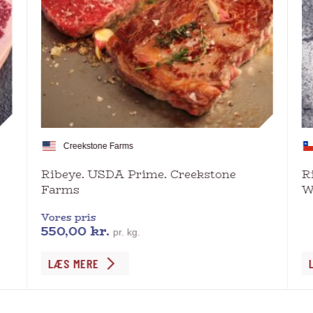
Creekstone Farms
Ribeye. USDA Prime. Creekstone
R
Farms
W
Vores pris
550,00
kr.
pr. kg.
Dette
De
LÆS MERE
vare
va
har
ha