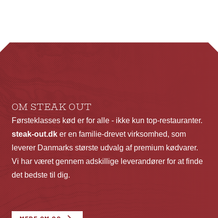
flere
fl
varianter.
va
Mulighederne
Mu
kan
ka
vælges
væ
på
p
varesiden
va
OM STEAK OUT
Førsteklasses kød er for alle - ikke kun top-restauranter.
steak-out.dk
er en familie-drevet virksomhed, som
leverer Danmarks største udvalg af premium kødvarer.
Vi har været gennem adskillige leverandører for at finde
det bedste til dig.