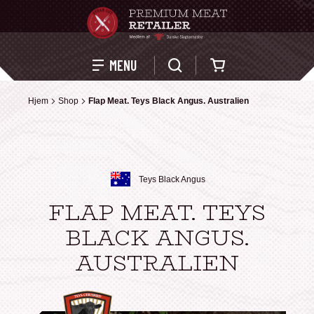
Kurv
MENU
Hjem
Hjem
Shop
Shop
Flap Meat. Teys Black Angus. Australien
Flap Meat. Teys Black Angus. Australien
Teys Black Angus
FLAP MEAT. TEYS
BLACK ANGUS.
AUSTRALIEN