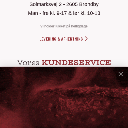
Solmarksvej 2 • 2605 Brøndby
Man - fre kl. 9-17 & lør kl. 10-13
Vi holder lukket på helligdage
LEVERING & AFHENTNING
Vores
KUNDESERVICE
info@steak-out.dk
+45 53644030
Telefontid: man - fre kl. 10-15