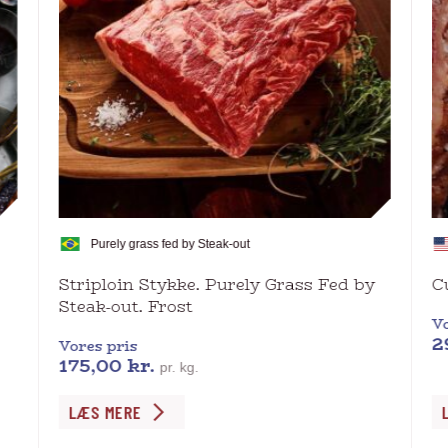
Purely grass fed by Steak-out
Striploin Stykke. Purely Grass Fed by
C
Steak-out. Frost
Vo
2
Vores pris
175,00
kr.
pr. kg.
Dette
De
LÆS MERE
vare
va