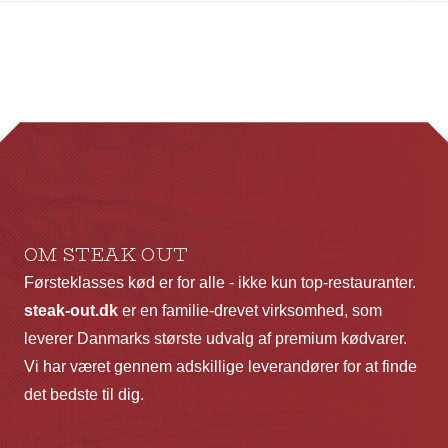
har
ha
flere
fl
varianter.
va
Mulighederne
Mu
kan
ka
vælges
væ
på
p
varesiden
va
OM STEAK OUT
Førsteklasses kød er for alle - ikke kun top-restauranter.
steak-out.dk
er en familie-drevet virksomhed, som
leverer Danmarks største udvalg af premium kødvarer.
Vi har været gennem adskillige leverandører for at finde
det bedste til dig.