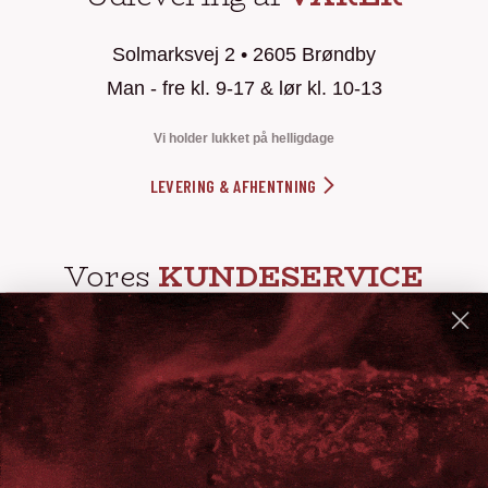
Solmarksvej 2 • 2605 Brøndby
Man - fre kl. 9-17 & lør kl. 10-13
Vi holder lukket på helligdage
LEVERING & AFHENTNING
Vores
KUNDESERVICE
info@steak-out.dk
+45 53644030
Telefontid: man - fre kl. 10-15