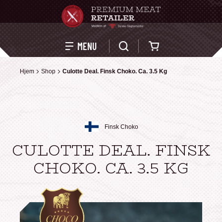
Kurv
MENU
Hjem
Hjem
Shop
Shop
Culotte Deal. Finsk Choko. Ca. 3.5 Kg
Culotte Deal. Finsk Choko. Ca. 3.5 Kg
Finsk Choko
CULOTTE DEAL. FINSK
CHOKO. CA. 3.5 KG