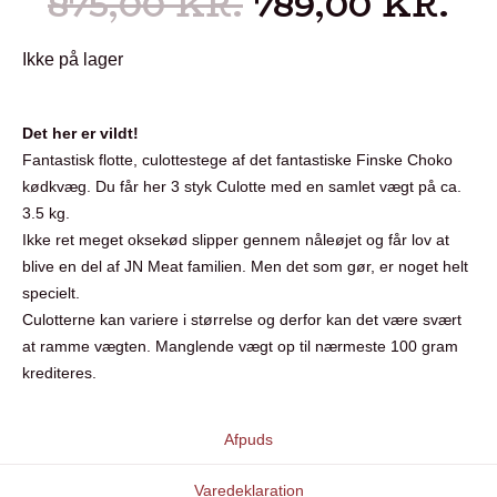
875,00
KR.
789,00
KR.
Ikke på lager
Det her er vildt!
Fantastisk flotte, culottestege af det fantastiske Finske Choko
kødkvæg. Du får her 3 styk Culotte med en samlet vægt på ca.
3.5 kg.
Ikke ret meget oksekød slipper gennem nåleøjet og får lov at
blive en del af JN Meat familien. Men det som gør, er noget helt
specielt.
Culotterne kan variere i størrelse og derfor kan det være svært
at ramme vægten. Manglende vægt op til nærmeste 100 gram
krediteres.
Afpuds
Varedeklaration