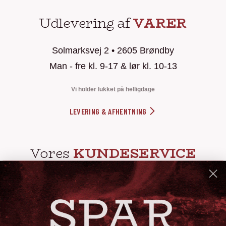
Udlevering af
VARER
Solmarksvej 2 • 2605 Brøndby
Man - fre kl. 9-17 & lør kl. 10-13
Vi holder lukket på helligdage
LEVERING & AFHENTNING
Vores
KUNDESERVICE
info@steak-out.dk
+45 53644030
Telefontid: man - fre kl. 10-15