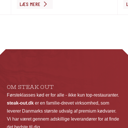
Dette
De
LÆS MERE
vare
va
har
ha
flere
fl
varianter.
va
Mulighederne
Mu
kan
ka
vælges
væ
på
p
varesiden
va
OM STEAK OUT
Førsteklasses kød er for alle - ikke kun top-restauranter.
steak-out.dk
er en familie-drevet virksomhed, som
leverer Danmarks største udvalg af premium kødvarer.
Vi har været gennem adskillige leverandører for at finde
det bedste til dig.