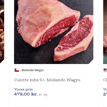
Mollendo Wagyu
Culotte mbs 5+. Mollendo Wagyu
C
Vores pris
Vo
479,00
kr.
2
pr. kg