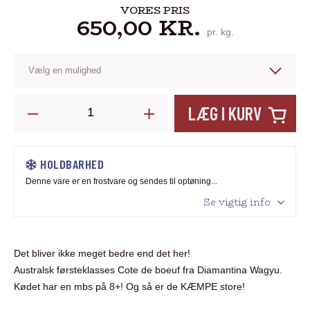
VORES PRIS
650,00
KR.
pr. kg.
Cote
LÆG I KURV
de
Boeuf
af
HOLDBARHED
Ribeye
Denne vare er en frostvare og sendes til optøning...
mbs
Se vigtig info
8+.
Diamantina
Det bliver ikke meget bedre end det her!
Wagyu
Australsk førsteklasses Cote de boeuf fra Diamantina Wagyu.
antal
Kødet har en mbs på 8+! Og så er de KÆMPE store!