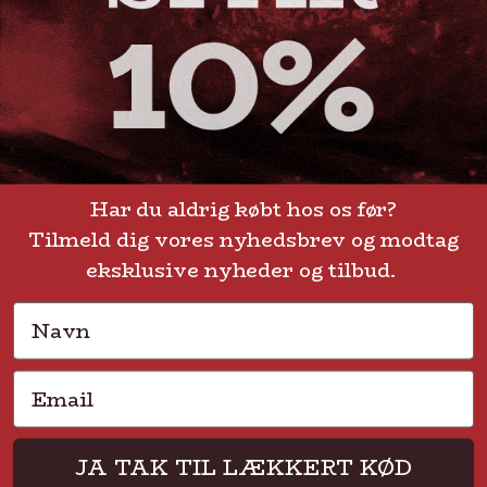
GENVEJE
Handelsbetingelser
FAQ
Har du aldrig købt hos os før?
Tilmeld dig vores nyhedsbrev og modtag
Levering eller afhentning
Om Steak-out.dk
eksklusive nyheder og tilbud.
Persondatapolitik
Navn
Email
Solmarksvej 2 • 2605 Brøndby • CVR 37704113
JA TAK TIL LÆKKERT KØD