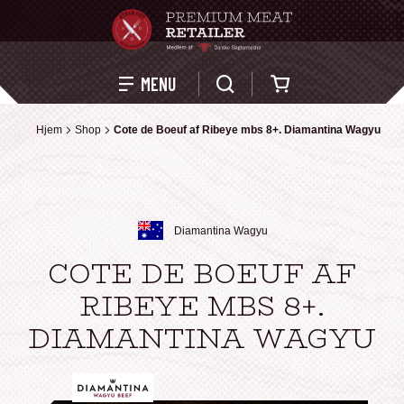
Kurv
MENU
Hjem
Hjem
Shop
Shop
Cote de Boeuf af Ribeye mbs 8+. Diamantina Wagyu
Cote de Boeuf af Ribeye mbs 8+. Diamantina Wagyu
Diamantina Wagyu
COTE DE BOEUF AF
RIBEYE MBS 8+.
DIAMANTINA WAGYU