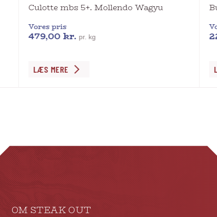
Culotte mbs 5+. Mollendo Wagyu
B
Vores pris
Vo
479,00
kr.
2
pr. kg
Dette
LÆS MERE
vare
har
flere
varianter.
Mulighederne
kan
vælges
på
varesiden
OM STEAK OUT