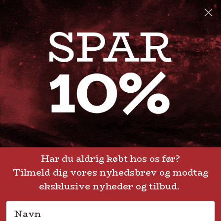
info@steak-out.dk
+45 53644030
Telefontid: man - fre kl. 10-15
GENVEJE
Handelsbetingelser
FAQ
Har du aldrig købt hos os før?
Tilmeld dig vores nyhedsbrev og modtag
Levering eller afhentning
Om Steak-out.dk
eksklusive nyheder og tilbud.
Persondatapolitik
Navn