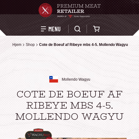
Kurv
MENU
Hjem
Hjem
Shop
Shop
Cote de Boeuf af Ribeye mbs 4-5. Mollendo Wagyu
Cote de Boeuf af Ribeye mbs 4-5. Mollendo Wagyu
Mollendo Wagyu
COTE DE BOEUF AF
RIBEYE MBS 4-5.
MOLLENDO WAGYU