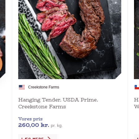
Creekstone Farms
Hanging Tender. USDA Prime.
H
Creekstone Farms
W
Vores pris
260,00
kr.
pr. kg.
Dette
De