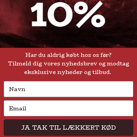
GENVEJE
Handelsbetingelser
FAQ
Har du aldrig købt hos os før?
Tilmeld dig vores nyhedsbrev og modtag
Levering eller afhentning
Om Steak-out.dk
eksklusive nyheder og tilbud.
Persondatapolitik
Navn
Email
Solmarksvej 2 • 2605 Brøndby • CVR 37704113
JA TAK TIL LÆKKERT KØD