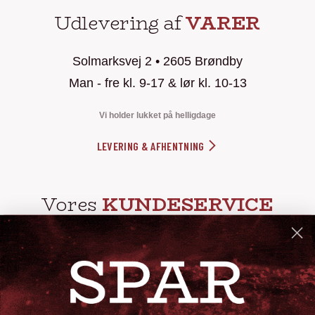
Udlevering af
VARER
Solmarksvej 2 • 2605 Brøndby
Man - fre kl. 9-17 & lør kl. 10-13
Vi holder lukket på helligdage
LEVERING & AFHENTNING
Vores
KUNDESERVICE
info@steak-out.dk
+45 53644030
Telefontid: man - fre kl. 10-15