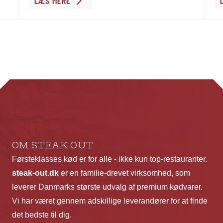
LÆS MERE
vare
va
har
ha
flere
fl
varianter.
va
Mulighederne
Mu
kan
ka
vælges
væ
på
p
varesiden
va
OM STEAK OUT
Førsteklasses kød er for alle - ikke kun top-restauranter.
steak-out.dk
er en familie-drevet virksomhed, som
leverer Danmarks største udvalg af premium kødvarer.
Vi har været gennem adskillige leverandører for at finde
det bedste til dig.