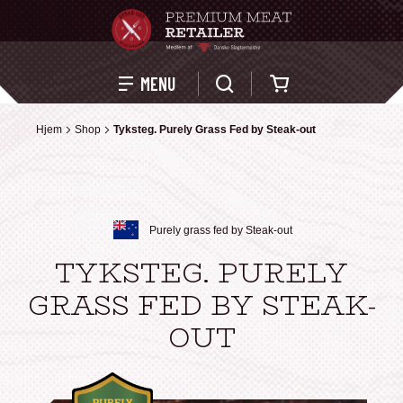
Kurv
MENU
Hjem
Hjem
Shop
Shop
Tyksteg. Purely Grass Fed by Steak-out
Tyksteg. Purely Grass Fed by Steak-out
Purely grass fed by Steak-out
TYKSTEG. PURELY
GRASS FED BY STEAK-
OUT