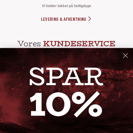
Vi holder lukket på helligdage
LEVERING & AFHENTNING
Vores
KUNDESERVICE
info@steak-out.dk
+45 53644030
Telefontid: man - fre kl. 10-15
GENVEJE