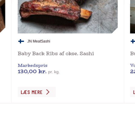
JN Meat
Sashi
Baby Back Ribs af okse. Sashi
B
Markedspris
Vo
130,00
kr.
2
pr. kg.
Dette
LÆS MERE
vare
har
flere
varianter.
Mulighederne