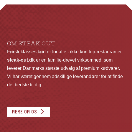
kan
vælges
på
varesiden
OM STEAK OUT
Førsteklasses kød er for alle - ikke kun top-restauranter.
steak-out.dk
er en familie-drevet virksomhed, som
leverer Danmarks største udvalg af premium kødvarer.
Vi har været gennem adskillige leverandører for at finde
det bedste til dig.
MERE OM OS