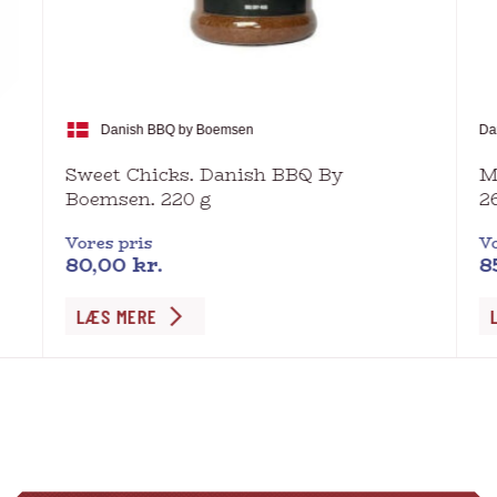
Danish BBQ by Boemsen
Da
Sweet Chicks. Danish BBQ By
M
Boemsen. 220 g
2
Vores pris
Vo
80,00
kr.
8
LÆS MERE