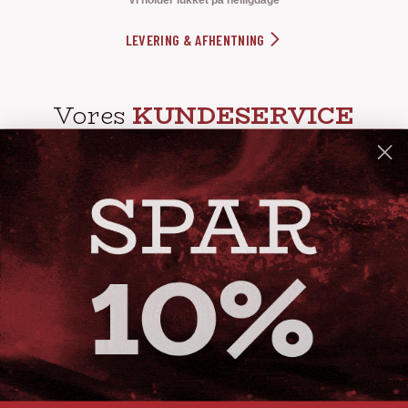
Vi holder lukket på helligdage
LEVERING & AFHENTNING
Vores
KUNDESERVICE
info@steak-out.dk
+45 53644030
Telefontid: man - fre kl. 10-15
GENVEJE