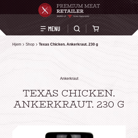
Kurv
MENU
Hjem
Hjem
Shop
Shop
Texas Chicken. Ankerkraut. 230 g
Texas Chicken. Ankerkraut. 230 g
Ankerkraut
TEXAS CHICKEN.
ANKERKRAUT. 230 G