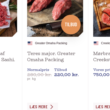
TILBUD
Greater Omaha Packing
Creek
af
Teres major. Greater
Mørbra
 Sashi.
Omaha Packing
Creeks
Normalpris
Tilbud
Vores pr
280,00
kr.
220,00
kr.
750,0
pr. kg
Dette
Dette
LÆS MERE
LÆS ME