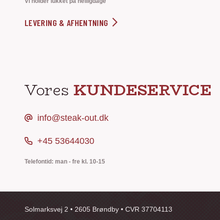
Vi holder lukket på helligdage
LEVERING & AFHENTNING
Vores
KUNDESERVICE
info@steak-out.dk
+45 53644030
Telefontid: man - fre kl. 10-15
Solmarksvej 2 • 2605 Brøndby • CVR 37704113