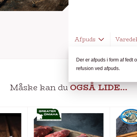
Afpuds
Varede
Der er afpuds i form af fedt
refusion ved afpuds.
Måske kan du
OGSÅ LIDE…