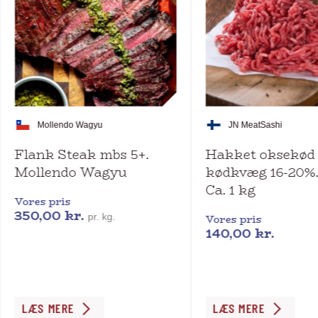
Mollendo Wagyu
JN Meat
Sashi
Flank Steak mbs 5+.
Hakket oksekød 
Mollendo Wagyu
kødkvæg 16-20%.
Ca. 1 kg
Vores pris
350,00
kr.
pr. kg.
Vores pris
140,00
kr.
Dette
LÆS MERE
LÆS MERE