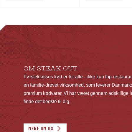
vare
har
flere
varianter.
Mulighederne
kan
vælges
på
OM STEAK OUT
varesiden
Førsteklasses kød er for alle - ikke kun top-restaura
en familie-drevet virksomhed, som leverer Danmarks
premium kødvarer. Vi har været gennem adskillige le
finde det bedste til dig.
MERE OM OS