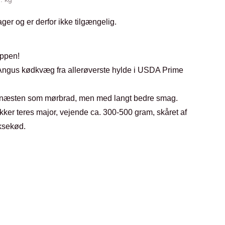
ager og er derfor ikke tilgængelig.
oppen!
Angus kødkvæg fra allerøverste hylde i USDA Prime
r, næsten som mørbrad, men med langt bedre smag.
kker teres major, vejende ca. 300-500 gram, skåret af
ksekød.