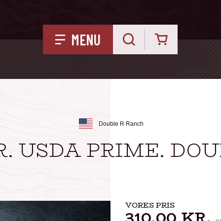
Kurv
MENU
Double R Ranch
. USDA PRIME. DO
VORES PRIS
310,00
KR.
p