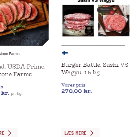
stone Farms
Burger Battle. Sashi VS
d. USDA Prime.
Wagyu. 1.6 kg
tone Farms
Vores pris
is
270,00
kr.
0
kr.
pr. kg.
RE
LÆS MERE