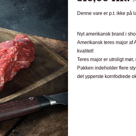
Denne vare er p.t. ikke på l
Nyt amerikansk brand i sh
Amerikansk teres major af 
kvalitet!
Teres major er utroligt mø
Pakken indeholder flere sty
det ypperste kornfodrede o