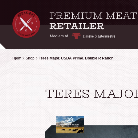
Hjem
Hjem
Shop
Shop
Teres Major. USDA Prime. Double R Ranch
Teres Major. USDA Prime. Double R Ranch
TERES MAJOR