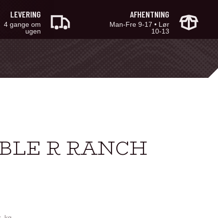
LEVERING
AFHENTNING
4 gange om
Man-Fre 9-17 • Lør
ugen
10-13
UBLE R RANCH
r. kg