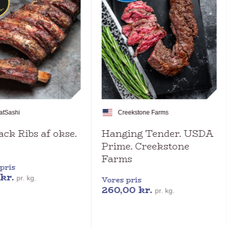
at
Sashi
Creekstone Farms
ck Ribs af okse.
Hanging Tender. USDA
Prime. Creekstone
Farms
pris
kr.
pr. kg.
Vores pris
260,00
kr.
pr. kg.