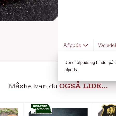
Afpuds
Varede
Der er afpuds og hinder på d
afpuds.
Måske kan du
OGSÅ LIDE…