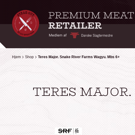
Hjem
Hjem
Shop
Shop
Teres Major. Snake River Farms Wagyu. Mbs 6+
Teres Major. Snake River Farms Wagyu. Mbs 6+
TERES MAJOR.