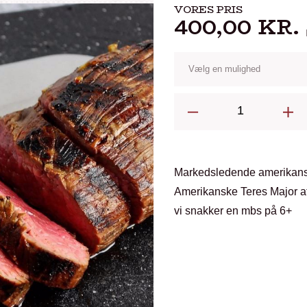
VORES PRIS
400,00
KR.
Teres
Major.
Snake
River
Markedsledende amerikan
Farms
Amerikanske Teres Major 
Wagyu.
vi snakker en mbs på 6+
Mbs
6+
antal