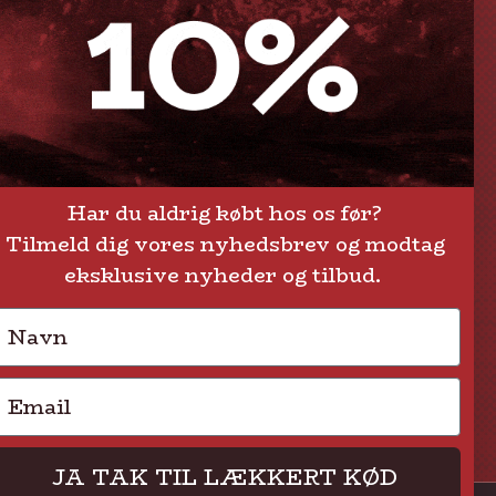
Levering eller afhentning
Om Steak-out.dk
Persondatapolitik
Har du aldrig købt hos os før?
Tilmeld dig vores nyhedsbrev og modtag
eksklusive nyheder og tilbud.
Navn
Email
JA TAK TIL LÆKKERT KØD