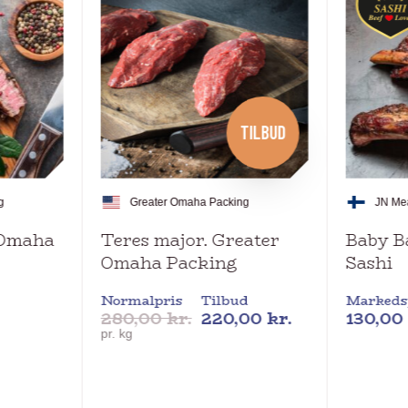
TILBUD
g
Greater Omaha Packing
JN Me
 Omaha
Teres major. Greater
Baby Ba
Omaha Packing
Sashi
Normalpris
Tilbud
Markeds
280,00
kr.
220,00
kr.
130,00
pr. kg