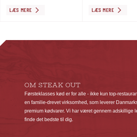
Dette
LÆS MERE
LÆS MERE
vare
har
flere
varianter.
Mulighederne
kan
vælges
på
OM STEAK OUT
varesiden
Førsteklasses kød er for alle - ikke kun top-restaura
en familie-drevet virksomhed, som leverer Danmarks
premium kødvarer. Vi har været gennem adskillige le
finde det bedste til dig.