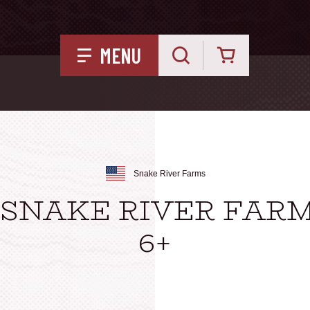
Kurv
MENU
Snake River Farms
 SNAKE RIVER FAR
6+