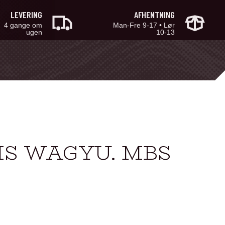
LEVERING
AFHENTNING
4 gange om
Man-Fre 9-17 • Lør
ugen
10-13
MS WAGYU. MBS