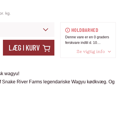
pr. kg.
HOLDBARHED
Denne vare er en 0 graders
ferskvare indtil d. 10....
LÆG I KURV
Se vigtig info
sk wagyu!
af Snake River Farms legendariske Wagyu kødkvæg. Og