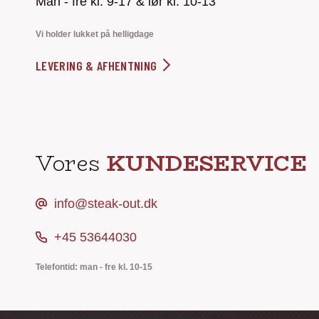
Man - fre kl. 9-17 & lør kl. 10-13
Vi holder lukket på helligdage
LEVERING & AFHENTNING
Vores
KUNDESERVICE
info@steak-out.dk
+45 53644030
Telefontid: man - fre kl. 10-15