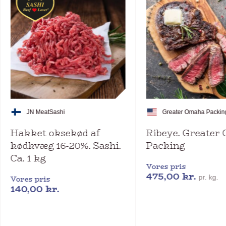
JN Meat
Sashi
Greater Omaha Packin
Hakket oksekød af
Ribeye. Greater
kødkvæg 16-20%. Sashi.
Packing
Ca. 1 kg
Vores pris
475,00
kr.
pr. kg.
Vores pris
140,00
kr.