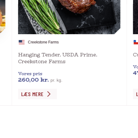
Creekstone Farms
Hanging Tender. USDA Prime.
C
Creekstone Farms
Vo
4
Vores pris
260,00
kr.
pr. kg.
Dette
De
LÆS MERE
vare
va
har
ha
flere
fl
varianter.
va
Mulighederne
Mu