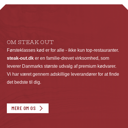
kan
ka
vælges
væ
på
p
varesiden
va
OM STEAK OUT
Førsteklasses kød er for alle - ikke kun top-restauranter.
steak-out.dk
er en familie-drevet virksomhed, som
leverer Danmarks største udvalg af premium kødvarer.
Vi har været gennem adskillige leverandører for at finde
det bedste til dig.
MERE OM OS