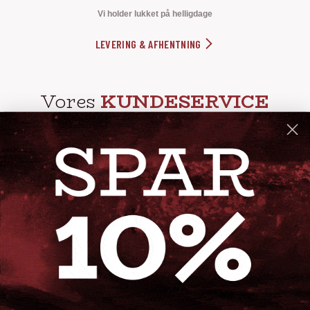
Vi holder lukket på helligdage
LEVERING & AFHENTNING
Vores
KUNDESERVICE
info@steak-out.dk
+45 53644030
Telefontid: man - fre kl. 10-15
GENVEJE