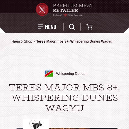
Kurv
MENU
Hjem
Hjem
Shop
Shop
Teres Major mbs 8+. Whispering Dunes Wagyu
Teres Major mbs 8+. Whispering Dunes Wagyu
Whispering Dunes
TERES MAJOR MBS 8+.
WHISPERING DUNES
WAGYU