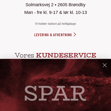
Solmarksvej 2 • 2605 Brøndby
Man - fre kl. 9-17 & lør kl. 10-13
Vi holder lukket på helligdage
LEVERING & AFHENTNING
Vores
KUNDESERVICE
info@steak-out.dk
+45 53644030
Telefontid: man - fre kl. 10-15