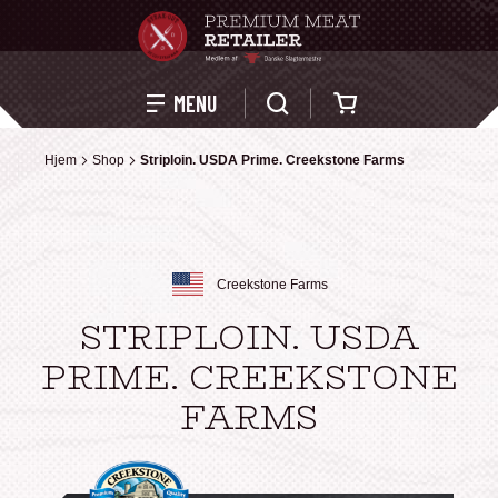
Kurv
MENU
Hjem
Hjem
Shop
Shop
Striploin. USDA Prime. Creekstone Farms
Striploin. USDA Prime. Creekstone Farms
Creekstone Farms
STRIPLOIN. USDA
PRIME. CREEKSTONE
FARMS