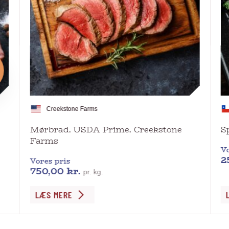
Creekstone Farms
Mørbrad. USDA Prime. Creekstone
S
Farms
Vo
2
Vores pris
750,00
kr.
pr. kg.
Dette
De
LÆS MERE
vare
va
har
ha