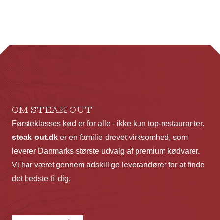
flere
fl
varianter.
va
Mulighederne
Mu
kan
ka
vælges
væ
på
p
varesiden
va
OM STEAK OUT
Førsteklasses kød er for alle - ikke kun top-restauranter.
steak-out.dk
er en familie-drevet virksomhed, som
leverer Danmarks største udvalg af premium kødvarer.
Vi har været gennem adskillige leverandører for at finde
det bedste til dig.