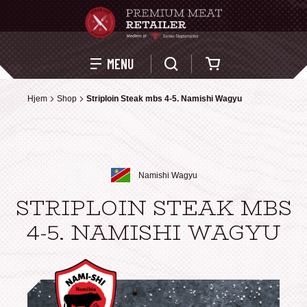
Kurv
MENU
Hjem
Hjem
Shop
Shop
Striploin Steak mbs 4-5. Namishi Wagyu
Striploin Steak mbs 4-5. Namishi Wagyu
Namishi Wagyu
STRIPLOIN STEAK MBS
4-5. NAMISHI WAGYU