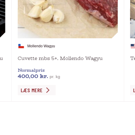
Mollendo Wagyu
yu
Cuvette mbs 5+. Mollendo Wagyu
T
Normalpris
400,00
kr.
pr. kg
Dette
De
LÆS MERE
vare
va
har
ha
flere
fl
varianter.
va
Mulighederne
Mu