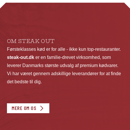
kan
ka
vælges
væ
på
p
varesiden
va
OM STEAK OUT
Førsteklasses kød er for alle - ikke kun top-restauranter.
steak-out.dk
er en familie-drevet virksomhed, som
leverer Danmarks største udvalg af premium kødvarer.
Vi har været gennem adskillige leverandører for at finde
det bedste til dig.
MERE OM OS