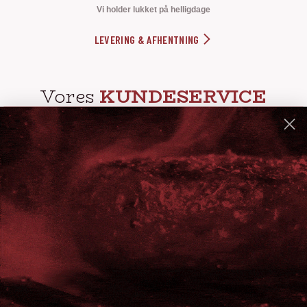
Vi holder lukket på helligdage
LEVERING & AFHENTNING
Vores
KUNDESERVICE
info@steak-out.dk
+45 53644030
Telefontid: man - fre kl. 10-15
GENVEJE