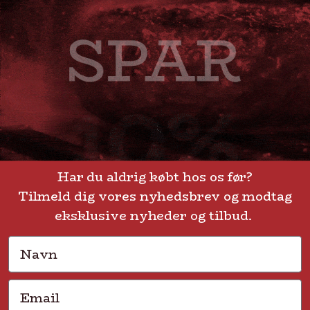
+45 53644030
Telefontid: man - fre kl. 10-15
GENVEJE
Handelsbetingelser
FAQ
Har du aldrig købt hos os før?
Tilmeld dig vores nyhedsbrev og modtag
Levering eller afhentning
Om Steak-out.dk
eksklusive nyheder og tilbud.
Persondatapolitik
Navn
Email
Solmarksvej 2 • 2605 Brøndby • CVR 37704113