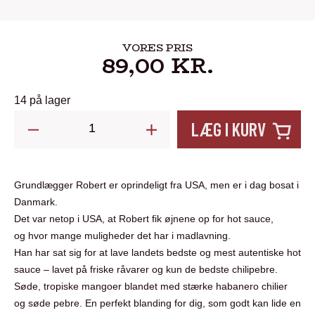
VORES PRIS
89,00
KR.
14 på lager
Spicy
LÆG I KURV
Mango
250
ml.
Grundlægger Robert er oprindeligt fra USA, men er i dag bosat i
Hostile
Danmark.
Hotsauce
Det var netop i USA, at Robert fik øjnene op for hot sauce,
og hvor mange muligheder det har i madlavning.
antal
Han har sat sig for at lave landets bedste og mest autentiske hot
sauce – lavet på friske råvarer og kun de bedste chilipebre.
Søde, tropiske mangoer blandet med stærke habanero chilier
og søde pebre. En perfekt blanding for dig, som godt kan lide en