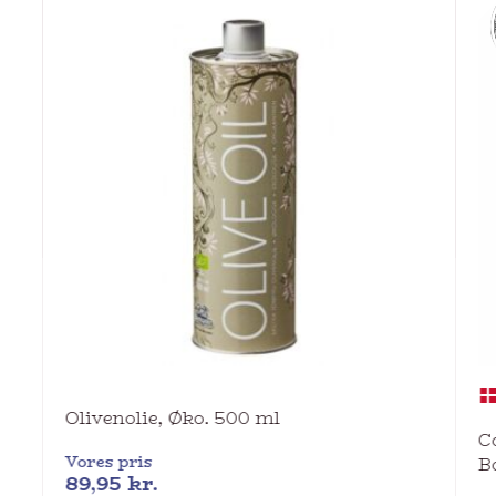
Olivenolie, Øko. 500 ml
C
Vores pris
B
89,95
kr.