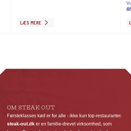
Vo
8
LÆS MERE
OM STEAK OUT
Førsteklasses kød er for alle - ikke kun top-restauranter.
steak-out.dk
er en familie-drevet virksomhed, som