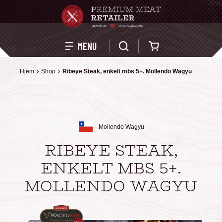
Kurv
MENU
Hjem
Hjem
Shop
Shop
Ribeye Steak, enkelt mbs 5+. Mollendo Wagyu
Ribeye Steak, enkelt mbs 5+. Mollendo Wagyu
Mollendo Wagyu
RIBEYE STEAK,
ENKELT MBS 5+.
MOLLENDO WAGYU