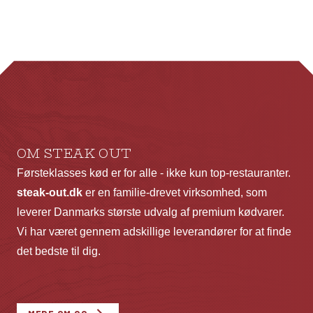
flere
fl
varianter.
va
Mulighederne
Mu
kan
ka
vælges
væ
på
p
varesiden
va
OM STEAK OUT
Førsteklasses kød er for alle - ikke kun top-restauranter.
steak-out.dk
er en familie-drevet virksomhed, som
leverer Danmarks største udvalg af premium kødvarer.
Vi har været gennem adskillige leverandører for at finde
det bedste til dig.