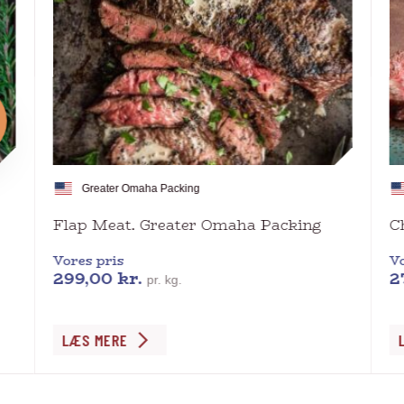
Greater Omaha Packing
Flap Meat. Greater Omaha Packing
C
Vores pris
Vo
299,00
kr.
2
pr. kg.
Dette
De
LÆS MERE
vare
va
har
ha