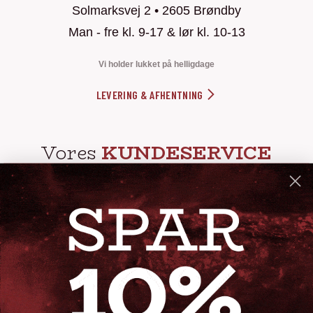
Solmarksvej 2 • 2605 Brøndby
Man - fre kl. 9-17 & lør kl. 10-13
Vi holder lukket på helligdage
LEVERING & AFHENTNING
Vores
KUNDESERVICE
info@steak-out.dk
+45 53644030
Telefontid: man - fre kl. 10-15