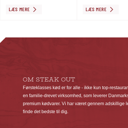
Dette
Dette
LÆS MERE
LÆS MERE
vare
vare
har
har
flere
flere
varianter.
varianter.
Mulighederne
Mulighederne
kan
kan
vælges
vælges
på
på
OM STEAK OUT
varesiden
varesiden
Førsteklasses kød er for alle - ikke kun top-restaura
en familie-drevet virksomhed, som leverer Danmarks
premium kødvarer. Vi har været gennem adskillige le
finde det bedste til dig.