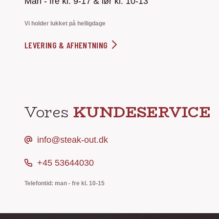
Man - fre kl. 9-17 & lør kl. 10-13
Vi holder lukket på helligdage
LEVERING & AFHENTNING
Vores
KUNDESERVICE
info@steak-out.dk
+45 53644030
Telefontid: man - fre kl. 10-15