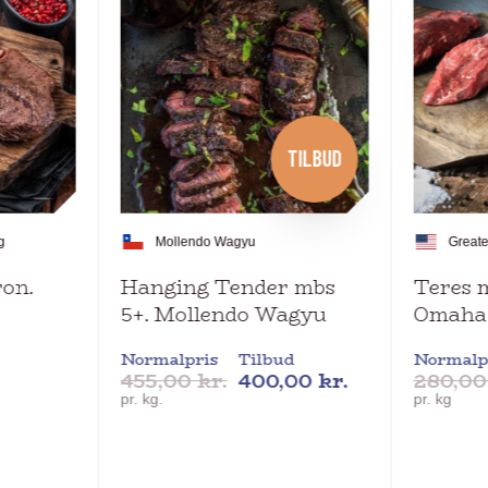
TILBUD
g
Mollendo Wagyu
Great
ron.
Hanging Tender mbs
Teres m
5+. Mollendo Wagyu
Omaha
Normalpris
Tilbud
Normalp
455,00
kr.
400,00
kr.
280,0
pr. kg.
pr. kg