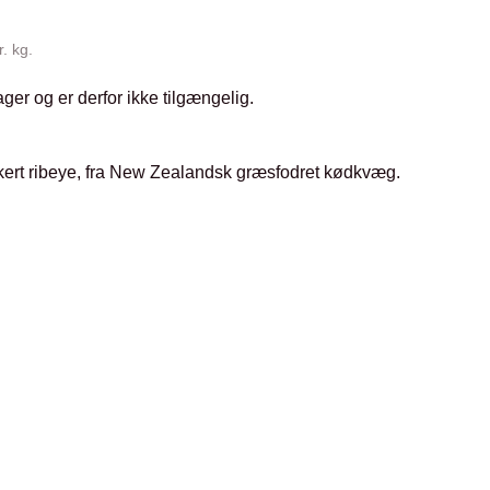
r. kg.
ager og er derfor ikke tilgængelig.
kkert ribeye, fra New Zealandsk græsfodret kødkvæg.