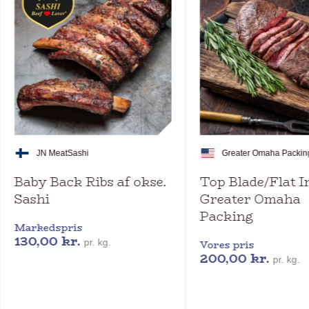
JN Meat
Sashi
Greater Omaha Packin
Baby Back Ribs af okse.
Top Blade/Flat I
Sashi
Greater Omaha
Packing
Markedspris
130,00
kr.
pr. kg.
Vores pris
200,00
kr.
pr. kg.