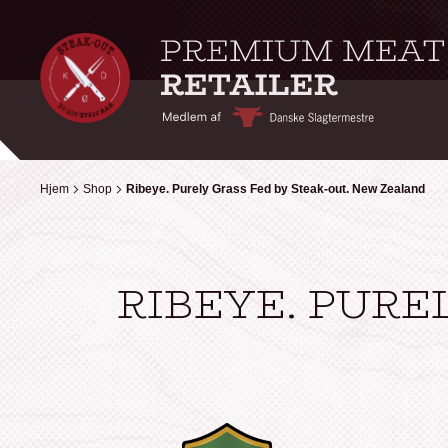
Hjem
Hjem
Shop
Shop
Ribeye. Purely Grass Fed by Steak-out. New Zealand
Ribeye. Purely Grass Fed by Steak-out. New Zealand
RIBEYE. PURE