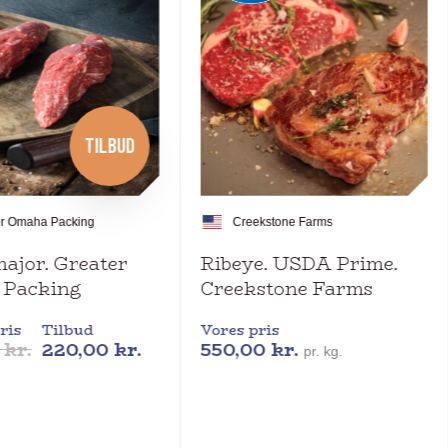
TILBUD
er Omaha Packing
Creekstone Farms
ajor. Greater
Ribeye. USDA Prime.
 Packing
Creekstone Farms
ris
Tilbud
Vores pris
0
kr.
220,00
kr.
550,00
kr.
pr. kg.