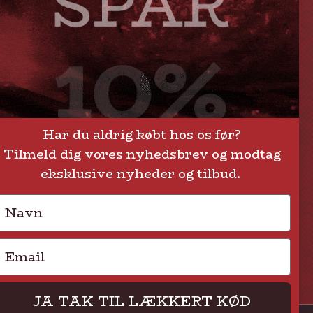
Levering eller afhentning
Om Steak-out.dk
Persondatapolitik
Har du aldrig købt hos os før?
Tilmeld dig vores nyhedsbrev og modtag
eksklusive nyheder og tilbud.
Navn
Email
JA TAK TIL LÆKKERT KØD