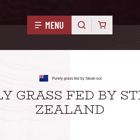
Kurv
MENU
Purely grass fed by Steak-out
LY GRASS FED BY S
ZEALAND