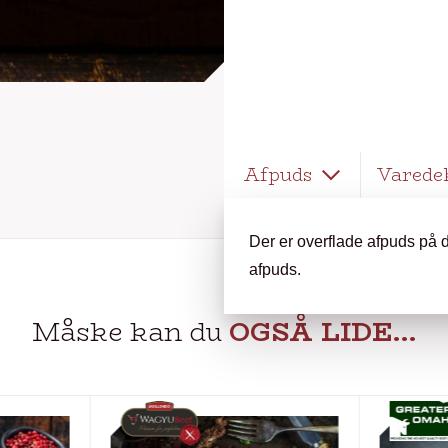
Afpuds
Varede
Der er overflade afpuds på d
afpuds.
Måske kan du
OGSÅ LIDE…