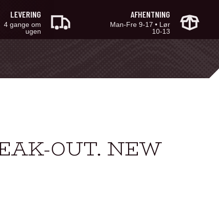
LEVERING
AFHENTNING
4 gange om
Man-Fre 9-17 • Lør
ugen
10-13
TEAK-OUT. NEW