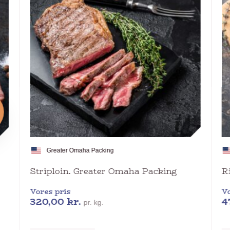
Greater Omaha Packing
Striploin. Greater Omaha Packing
R
Vores pris
Vo
320,00
kr.
4
pr. kg.