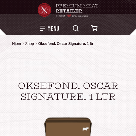
Kurv
MENU
Hjem
Hjem
Shop
Shop
Oksefond. Oscar Signature. 1 ltr
Oksefond. Oscar Signature. 1 ltr
OKSEFOND. OSCAR
SIGNATURE. 1 LTR