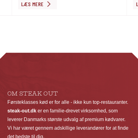
Dette
De
LÆS MERE
vare
va
har
ha
flere
fl
varianter.
va
Mulighederne
Mu
kan
ka
vælges
væ
på
p
varesiden
va
OM STEAK OUT
Førsteklasses kød er for alle - ikke kun top-restauranter.
steak-out.dk
er en familie-drevet virksomhed, som
leverer Danmarks største udvalg af premium kødvarer.
Vi har været gennem adskillige leverandører for at finde
det bedste til dig.