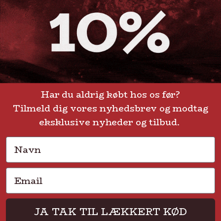
GENVEJE
Handelsbetingelser
FAQ
Har du aldrig købt hos os før?
Tilmeld dig vores nyhedsbrev og modtag
Levering eller afhentning
Om Steak-out.dk
eksklusive nyheder og tilbud.
Persondatapolitik
Navn
Email
Solmarksvej 2 • 2605 Brøndby • CVR 37704113
JA TAK TIL LÆKKERT KØD