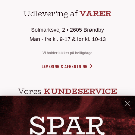
Udlevering af
VARER
Solmarksvej 2 • 2605 Brøndby
Man - fre kl. 9-17 & lør kl. 10-13
Vi holder lukket på helligdage
LEVERING & AFHENTNING
Vores
KUNDESERVICE
info@steak-out.dk
+45 53644030
Telefontid: man - fre kl. 10-15