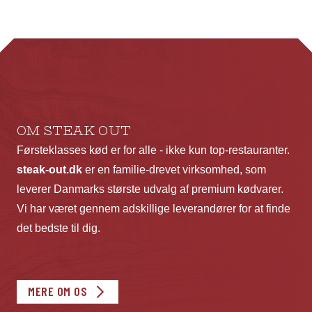
varianter.
va
Mulighederne
Mu
kan
ka
vælges
væ
på
p
varesiden
va
OM STEAK OUT
Førsteklasses kød er for alle - ikke kun top-restauranter.
steak-out.dk
er en familie-drevet virksomhed, som
leverer Danmarks største udvalg af premium kødvarer.
Vi har været gennem adskillige leverandører for at finde
det bedste til dig.
MERE OM OS