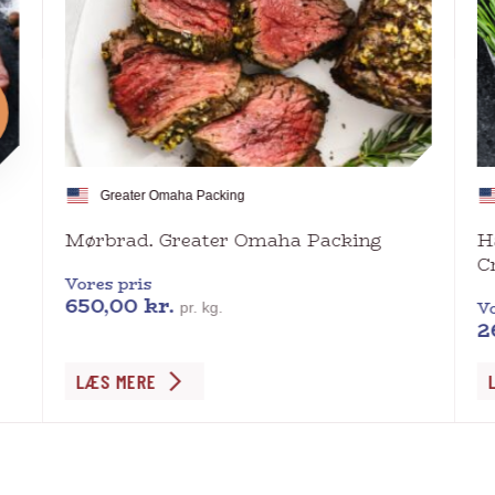
Greater Omaha Packing
Mørbrad. Greater Omaha Packing
H
C
Vores pris
650,00
kr.
Vo
pr. kg.
2
Dette
De
LÆS MERE
vare
va
har
ha
flere
fl