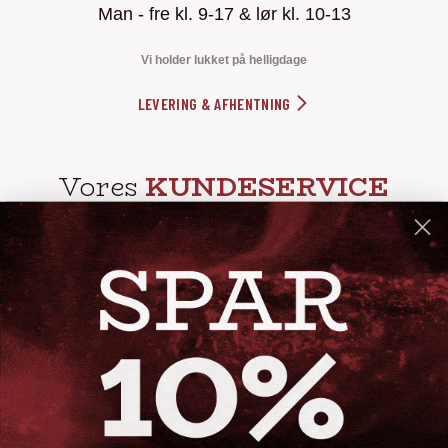
Man - fre kl. 9-17 & lør kl. 10-13
Vi holder lukket på helligdage
LEVERING & AFHENTNING
Vores
KUNDESERVICE
info@steak-out.dk
+45 53644030
Telefontid: man - fre kl. 10-15