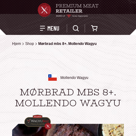
Kurv
MENU
Hjem
Hjem
Shop
Shop
Mørbrad mbs 8+. Mollendo Wagyu
Mørbrad mbs 8+. Mollendo Wagyu
Mollendo Wagyu
MØRBRAD MBS 8+.
MOLLENDO WAGYU