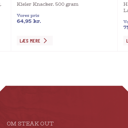
.
Kieler Knacker. 500 gram
H
L
Vores pris
64,95
kr.
Vo
7
LÆS MERE
OM STEAK OUT