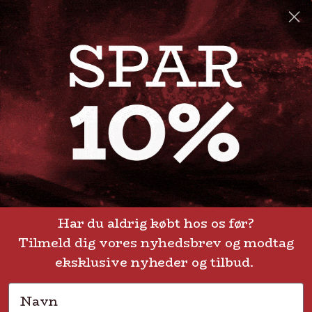
info@steak-out.dk
+45 53644030
Telefontid: man - fre kl. 10-15
GENVEJE
Handelsbetingelser
FAQ
Har du aldrig købt hos os før?
Tilmeld dig vores nyhedsbrev og modtag
Levering eller afhentning
Om Steak-out.dk
eksklusive nyheder og tilbud.
Persondatapolitik
Navn