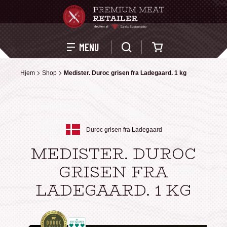
Kurv
MENU
Hjem
Hjem
Shop
Shop
Medister. Duroc grisen fra Ladegaard. 1 kg
Medister. Duroc grisen fra Ladegaard. 1 kg
Duroc grisen fra Ladegaard
MEDISTER. DUROC
GRISEN FRA
LADEGAARD. 1 KG