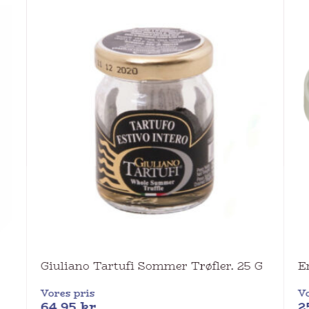
Giuliano Tartufi Sommer Trøfler. 25 G
E
Vores pris
Vo
64,95
kr.
2