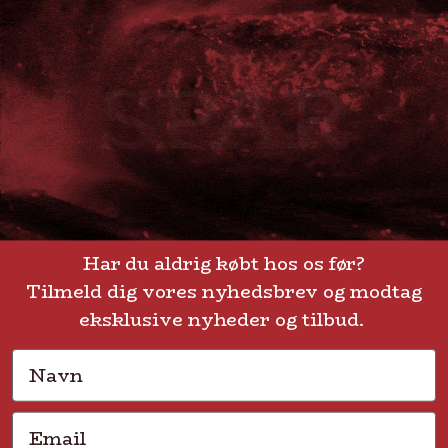
+45 53644030
Telefontid: man - fre kl. 10-15
GENVEJE
Handelsbetingelser
FAQ
Har du aldrig købt hos os før?
Tilmeld dig vores nyhedsbrev og modtag
Levering eller afhentning
Om Steak-out.dk
eksklusive nyheder og tilbud.
Persondatapolitik
Navn
Email
Solmarksvej 2 • 2605 Brøndby • CVR 37704113