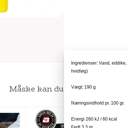
Ingredienser: Vand, eddike
hvidløg)
Måske kan du
OGSÅ LIDE…
Vægt: 190 g
Næringsindhold pr. 100 gr.
Energi 260 kJ / 60 kcal
Fedt 3,3 gr