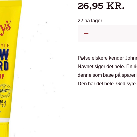
26,95
KR.
22 på lager
Johnny's
Yellow
Mustard
American
Pølse elskere kender John
Style.
Navnet siger det hele. En ri
190
denne som base på sparerib
g
Den har det hele. God syre-
antal