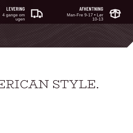
LEVERING
AFHENTNING
4 gange om
Man-Fre 9-17 • Lør
ugen
10-13
RICAN STYLE.