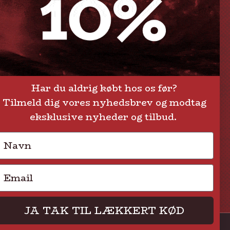
Levering eller afhentning
Om Steak-out.dk
Persondatapolitik
Har du aldrig købt hos os før?
Tilmeld dig vores nyhedsbrev og modtag
eksklusive nyheder og tilbud.
Navn
Email
JA TAK TIL LÆKKERT KØD