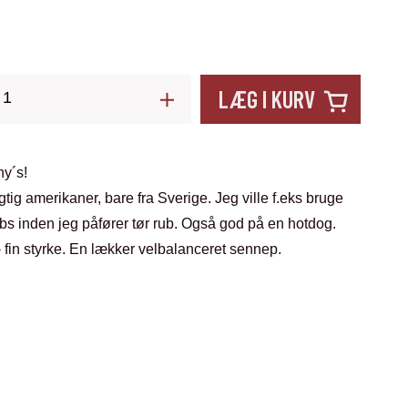
LÆG I KURV
ny´s!
gtig amerikaner, bare fra Sverige. Jeg ville f.eks bruge
s inden jeg påfører tør rub. Også god på en hotdog.
 fin styrke. En lækker velbalanceret sennep.