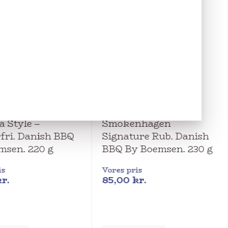
h BBQ by Boemsen
Danish BBQ by Boemsen
 Style –
Smokenhagen
fri. Danish BBQ
Signature Rub. Danish
msen. 220 g
BBQ By Boemsen. 230 g
is
Vores pris
r.
85,00
kr.