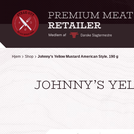
Hjem
Hjem
Shop
Shop
Johnny’s Yellow Mustard American Style. 190 g
Johnny’s Yellow Mustard American Style. 190 g
JOHNNY’S YE