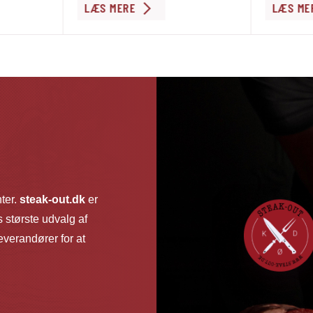
LÆS MERE
LÆS ME
nter.
steak-out.dk
er
 største udvalg af
verandører for at