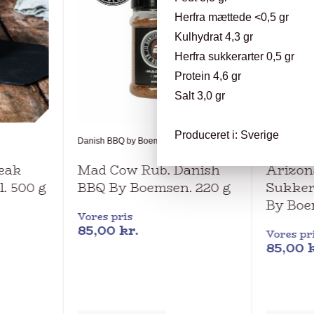
Herfra mættede <0,5 gr
Kulhydrat 4,3 gr
Herfra sukkerarter 0,5 gr
Protein 4,6 gr
Salt 3,0 gr
Produceret i: Sverige
l
Danish BBQ by Boemsen
Danis
teak
Mad Cow Rub. Danish
Arizona
l. 500 g
BBQ By Boemsen. 220 g
Sukker
By Boe
Vores pris
85,00
kr.
Vores pr
85,00
k