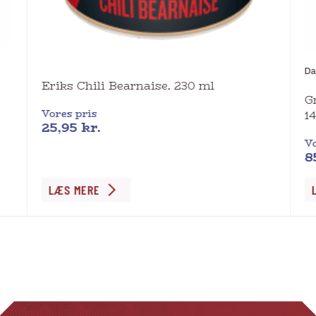
Da
Eriks Chili Bearnaise. 230 ml
G
Vores pris
1
25,95
kr.
Vo
8
LÆS MERE