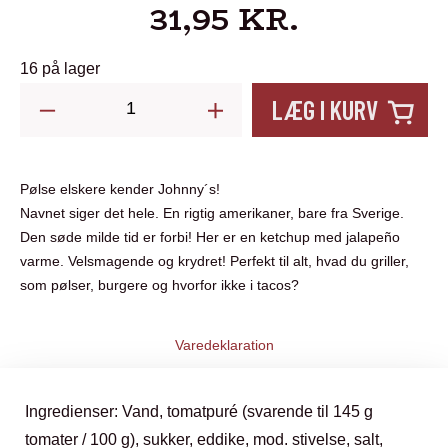
31,95
KR.
16 på lager
Johnny's
LÆG I KURV
Barbeque
Buddies.
Jalapeño
Pølse elskere kender Johnny´s!
Ketchup.
Navnet siger det hele. En rigtig amerikaner, bare fra Sverige.
285
Den søde milde tid er forbi! Her er en ketchup med jalapeño
varme. Velsmagende og krydret! Perfekt til alt, hvad du griller,
g
som pølser, burgere og hvorfor ikke i tacos?
antal
Varedeklaration
Ingredienser: Vand, tomatpuré (svarende til 145 g
tomater / 100 g), sukker, eddike, mod. stivelse, salt,