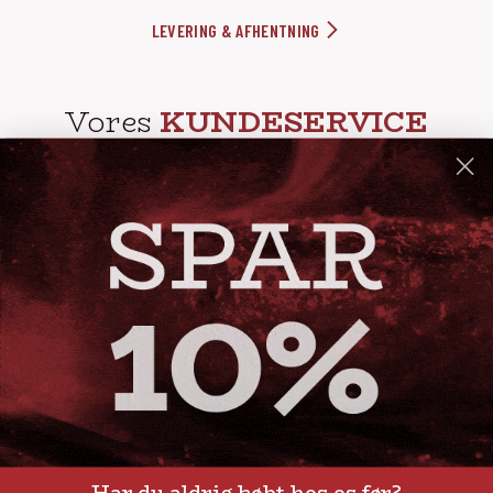
LEVERING & AFHENTNING
Vores
KUNDESERVICE
info@steak-out.dk
+45 53644030
Telefontid: man - fre kl. 10-15
GENVEJE
Handelsbetingelser
FAQ