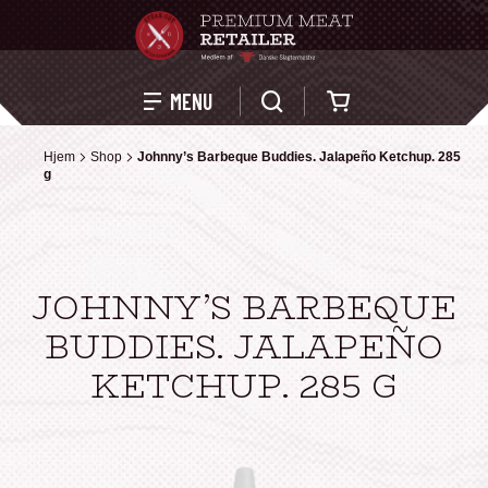
Kurv
MENU
Hjem
Hjem
Shop
Shop
Johnny’s Barbeque Buddies. Jalapeño Ketchup. 285
Johnny’s Barbeque Buddies. Jalapeño Ketchup. 285
g
g
JOHNNY’S BARBEQUE
BUDDIES. JALAPEÑO
KETCHUP. 285 G