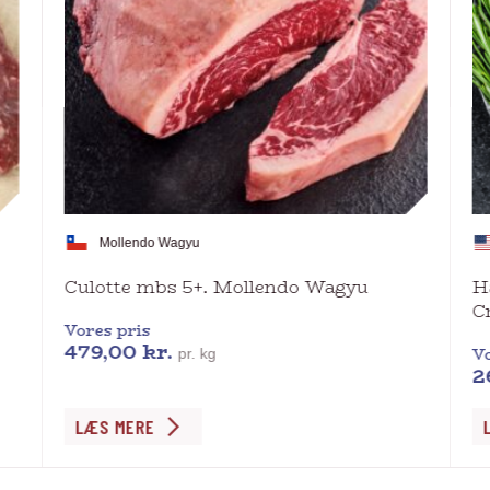
Mollendo Wagyu
Culotte mbs 5+. Mollendo Wagyu
H
C
Vores pris
479,00
kr.
Vo
pr. kg
2
Dette
De
LÆS MERE
vare
va
har
ha