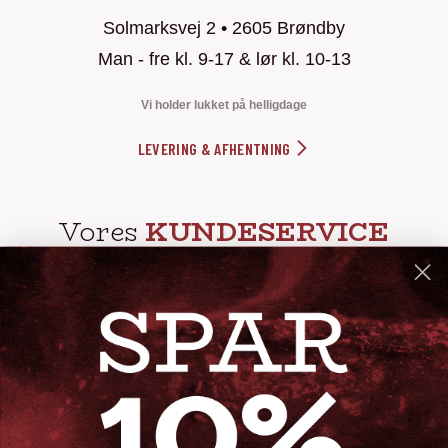
Solmarksvej 2 • 2605 Brøndby
Man - fre kl. 9-17 & lør kl. 10-13
Vi holder lukket på helligdage
LEVERING & AFHENTNING
Vores
KUNDESERVICE
info@steak-out.dk
+45 53644030
Telefontid: man - fre kl. 10-15