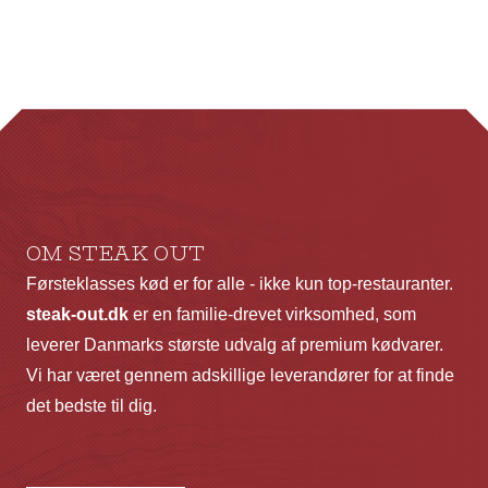
flere
fl
varianter.
va
Mulighederne
Mu
kan
ka
vælges
væ
på
p
varesiden
va
OM STEAK OUT
Førsteklasses kød er for alle - ikke kun top-restauranter.
steak-out.dk
er en familie-drevet virksomhed, som
leverer Danmarks største udvalg af premium kødvarer.
Vi har været gennem adskillige leverandører for at finde
det bedste til dig.