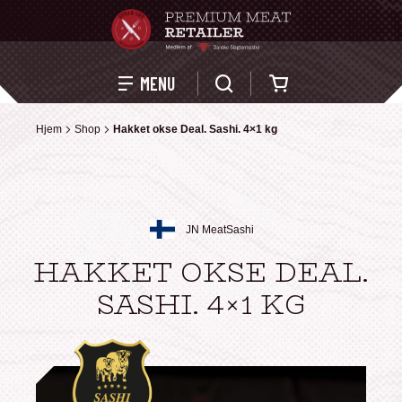
Kurv
MENU
Hjem
Hjem
Shop
Shop
Hakket okse Deal. Sashi. 4×1 kg
Hakket okse Deal. Sashi. 4×1 kg
JN Meat
Sashi
HAKKET OKSE DEAL.
SASHI. 4×1 KG