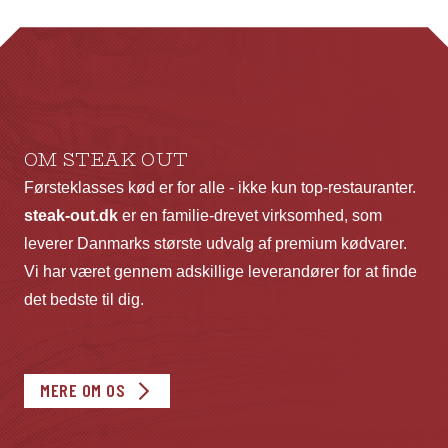
Mulighederne
Mu
kan
ka
vælges
væ
på
p
varesiden
va
OM STEAK OUT
Førsteklasses kød er for alle - ikke kun top-restauranter.
steak-out.dk
er en familie-drevet virksomhed, som
leverer Danmarks største udvalg af premium kødvarer.
Vi har været gennem adskillige leverandører for at finde
det bedste til dig.
MERE OM OS