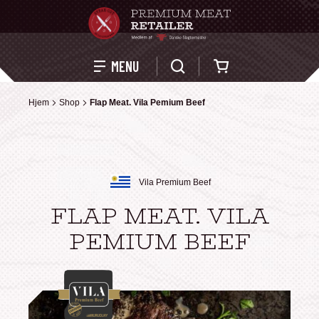
Kurv
MENU
Hjem
Hjem
Shop
Shop
Flap Meat. Vila Pemium Beef
Flap Meat. Vila Pemium Beef
Vila Premium Beef
FLAP MEAT. VILA
PEMIUM BEEF