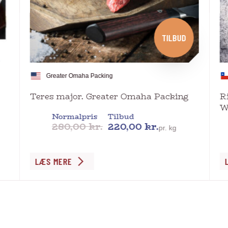
TILBUD
Greater Omaha Packing
Teres major. Greater Omaha Packing
R
W
Normalpris
Tilbud
280,00
kr.
220,00
kr.
pr. kg
Dette
De
LÆS MERE
vare
va
har
ha
flere
fl
varianter.
va