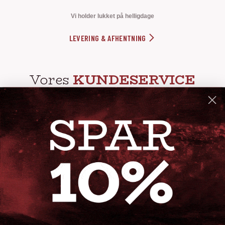
Vi holder lukket på helligdage
LEVERING & AFHENTNING
Vores
KUNDESERVICE
info@steak-out.dk
+45 53644030
Telefontid: man - fre kl. 10-15
GENVEJE