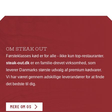
varianter.
va
Mulighederne
Mu
kan
ka
vælges
væ
på
p
varesiden
va
OM STEAK OUT
Førsteklasses kød er for alle - ikke kun top-restauranter.
steak-out.dk
er en familie-drevet virksomhed, som
leverer Danmarks største udvalg af premium kødvarer.
Vi har været gennem adskillige leverandører for at finde
det bedste til dig.
MERE OM OS