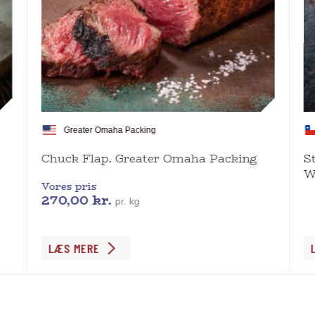
Greater Omaha Packing
Chuck Flap. Greater Omaha Packing
S
W
Vores pris
270,00
kr.
pr. kg
Dette
De
LÆS MERE
vare
va
har
ha
flere
fl