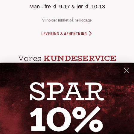
Man - fre kl. 9-17 & lør kl. 10-13
Vi holder lukket på helligdage
LEVERING & AFHENTNING
Vores
KUNDESERVICE
info@steak-out.dk
+45 53644030
Telefontid: man - fre kl. 10-15