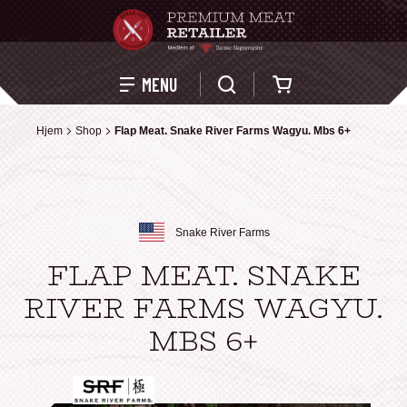
Kurv
MENU
Hjem
Hjem
Shop
Shop
Flap Meat. Snake River Farms Wagyu. Mbs 6+
Flap Meat. Snake River Farms Wagyu. Mbs 6+
Snake River Farms
FLAP MEAT. SNAKE
RIVER FARMS WAGYU.
MBS 6+