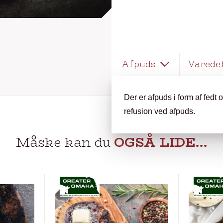
Afpuds
Varede
Der er afpuds i form af fedt
refusion ved afpuds.
Måske kan du
OGSÅ LIDE…