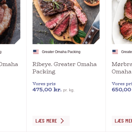
g
Greater Omaha Packing
Great
r Omaha
Ribeye. Greater Omaha
Mørbra
Packing
Omaha
Vores pris
Vores pr
475,00
kr.
650,0
pr. kg.
Dette
Dette
LÆS MERE
LÆS ME
vare
vare