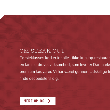
har
har
flere
flere
varianter.
varianter.
Mulighederne
Mulighederne
kan
kan
vælges
vælges
på
på
OM STEAK OUT
varesiden
varesiden
Førsteklasses kød er for alle - ikke kun top-restaura
en familie-drevet virksomhed, som leverer Danmarks
premium kødvarer. Vi har været gennem adskillige le
finde det bedste til dig.
MERE OM OS