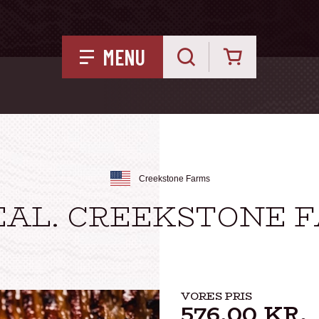
Kurv
MENU
Creekstone Farms
AL. CREEKSTONE FA
VORES PRIS
576,00
KR.