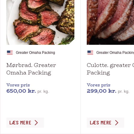
Greater Omaha Packing
Greater Omaha Packin
Mørbrad. Greater
Culotte. greate
Omaha Packing
Packing
Vores pris
Vores pris
650,00
kr.
299,00
kr.
pr. kg.
pr. kg.
Dette
Dette
LÆS MERE
LÆS MERE
vare
vare