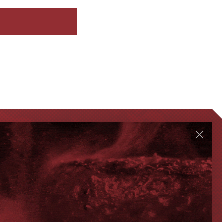
GENVEJE
Handelsbetingelser
FAQ
Levering eller afhentning
Om Steak-out.dk