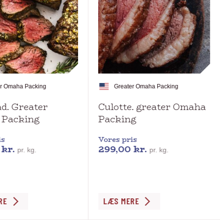
er Omaha Packing
Greater Omaha Packing
d. Greater
Culotte. greater Omaha
 Packing
Packing
is
Vores pris
0
kr.
299,00
kr.
pr. kg.
pr. kg.
Dette
RE
LÆS MERE
vare