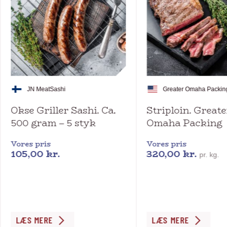
JN Meat
Sashi
Greater Omaha Packin
Okse Griller Sashi. Ca.
Striploin. Greate
500 gram – 5 styk
Omaha Packing
Vores pris
Vores pris
105,00
kr.
320,00
kr.
pr. kg.
Dette
LÆS MERE
LÆS MERE