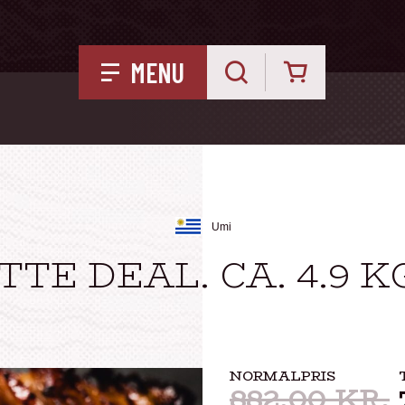
Kurv
MENU
Umi
TE DEAL. CA. 4.9 K
NORMALPRIS
882,00
KR.