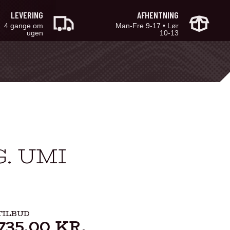
LEVERING
AFHENTNING
4 gange om
Man-Fre 9-17 • Lør
ugen
10-13
G. UMI
TILBUD
735,00
KR.