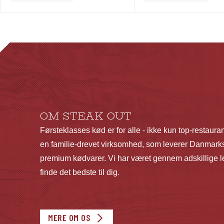
vare
har
flere
varianter.
Mulighederne
kan
vælges
på
OM STEAK OUT
varesiden
Førsteklasses kød er for alle - ikke kun top-restaura
en familie-drevet virksomhed, som leverer Danmarks
premium kødvarer. Vi har været gennem adskillige le
finde det bedste til dig.
MERE OM OS