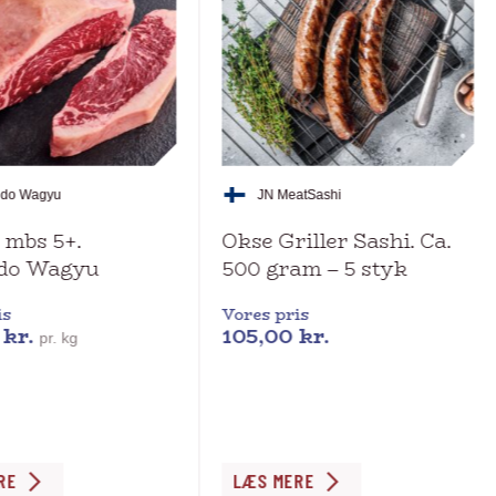
ndo Wagyu
JN Meat
Sashi
 mbs 5+.
Okse Griller Sashi. Ca.
do Wagyu
500 gram – 5 styk
is
Vores pris
0
kr.
105,00
kr.
pr. kg
RE
LÆS MERE