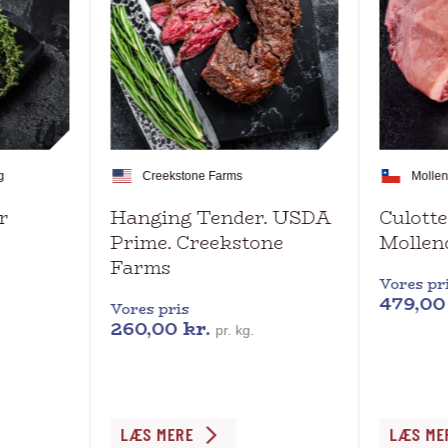
g
Creekstone Farms
Molle
r
Hanging Tender. USDA
Culotte
Prime. Creekstone
Mollen
Farms
Vores pr
479,0
Vores pris
260,00
kr.
pr. kg.
Dette
Dette
LÆS MERE
LÆS ME