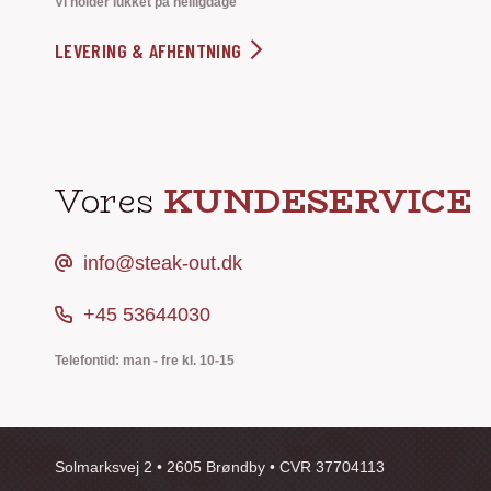
Vi holder lukket på helligdage
LEVERING & AFHENTNING
Vores
KUNDESERVICE
info@steak-out.dk
+45 53644030
Telefontid: man - fre kl. 10-15
Solmarksvej 2 • 2605 Brøndby • CVR 37704113