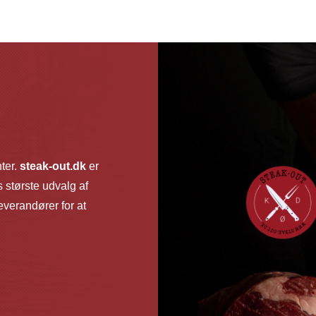
har
flere
varianter.
Mulighed
kan
vælges
på
vareside
nter.
steak-out.dk
er
 største udvalg af
verandører for at