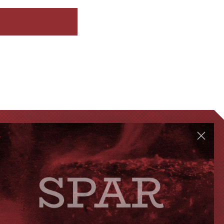
GENVEJE
Handelsbetingelser
FAQ
Levering eller afhentning
Om Steak-out.dk