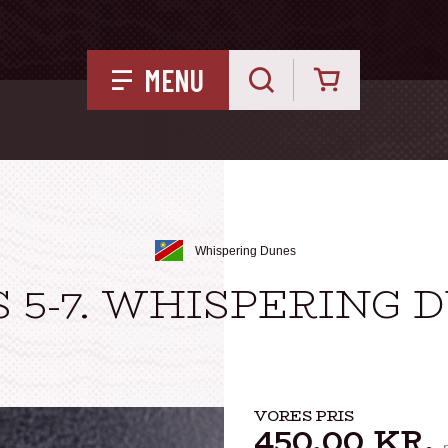
Kurv
MENU
Whispering Dunes
 5-7. WHISPERING
VORES PRIS
450,00
KR.