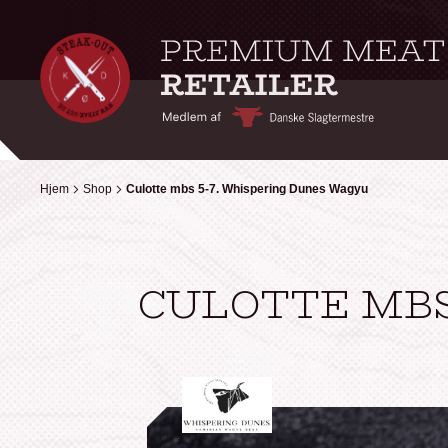
Hjem
Hjem
Shop
Shop
Culotte mbs 5-7. Whispering Dunes Wagyu
Culotte mbs 5-7. Whispering Dunes Wagyu
CULOTTE MBS