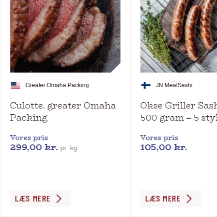
Greater Omaha Packing
JN Meat
Sashi
Culotte. greater Omaha
Okse Griller Sash
Packing
500 gram – 5 sty
Vores pris
Vores pris
299,00
kr.
105,00
kr.
pr. kg.
Dette
LÆS MERE
LÆS MERE
vare