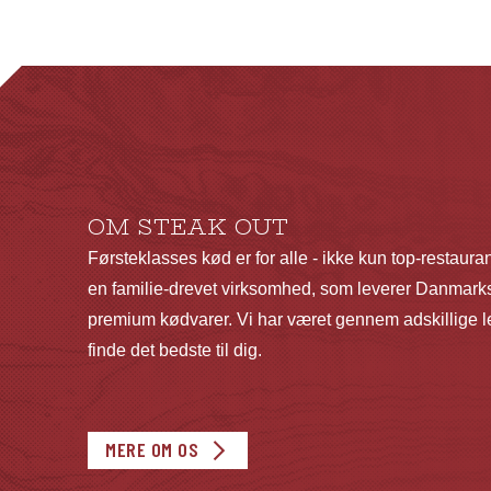
har
flere
varianter.
Mulighederne
kan
vælges
på
OM STEAK OUT
varesiden
Førsteklasses kød er for alle - ikke kun top-restaura
en familie-drevet virksomhed, som leverer Danmarks
premium kødvarer. Vi har været gennem adskillige le
finde det bedste til dig.
MERE OM OS