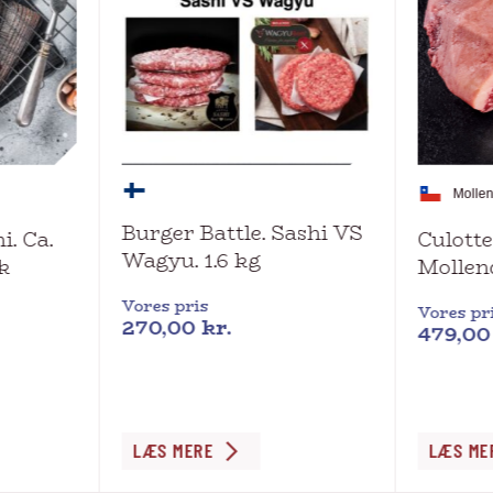
Molle
Burger Battle. Sashi VS
i. Ca.
Culotte
Wagyu. 1.6 kg
k
Mollen
Vores pris
Vores pr
270,00
kr.
479,0
Dette
LÆS MERE
LÆS ME
vare