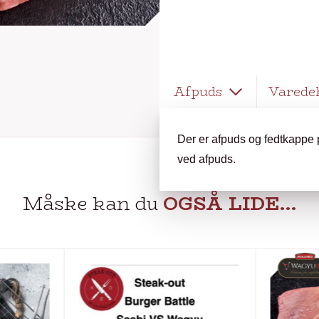
Afpuds
Varede
Der er afpuds og fedtkappe 
ved afpuds.
Måske kan du
OGSÅ LIDE…