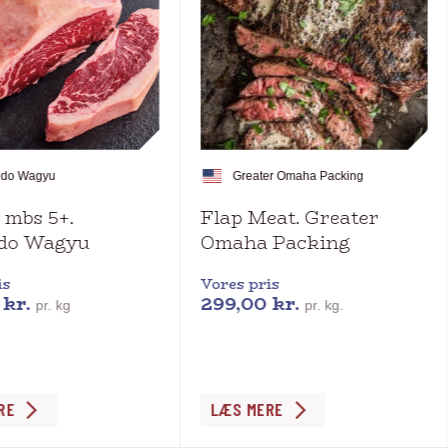
ndo Wagyu
Greater Omaha Packing
 mbs 5+.
Flap Meat. Greater
do Wagyu
Omaha Packing
is
Vores pris
0
kr.
299,00
kr.
pr. kg
pr. kg.
Dette
RE
LÆS MERE
vare