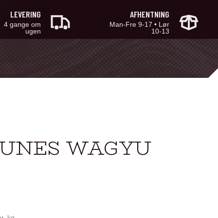
LEVERING
AFHENTNING
4 gange om
Man-Fre 9-17 • Lør
ugen
10-13
 DUNES WAGYU
pr. kg